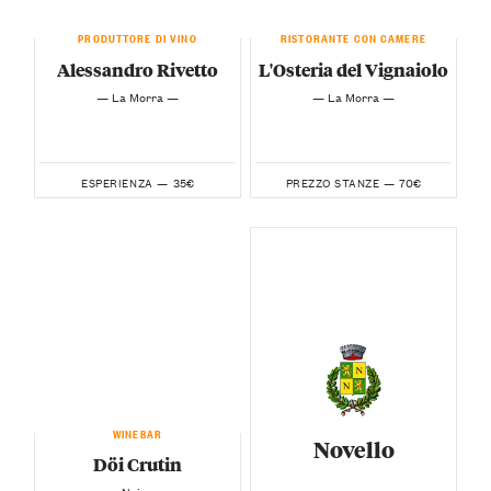
PRODUTTORE DI VINO
RISTORANTE CON CAMERE
Alessandro Rivetto
L'Osteria del Vignaiolo
— La Morra —
— La Morra —
35€
70€
ESPERIENZA —
PREZZO STANZE —
WINEBAR
Novello
Döi Crutin
— Neive —