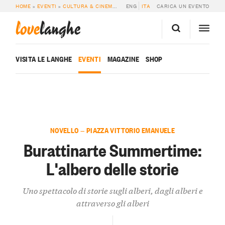
HOME
»
EVENTI
»
CULTURA & CINEMA
»
BURATTINARTE SUMMERTIME: L’ALBE
ENG
ITA
CARICA UN EVENTO
love
langhe
VISITA LE LANGHE
EVENTI
MAGAZINE
SHOP
NOVELLO — PIAZZA VITTORIO EMANUELE
Burattinarte Summertime:
L'albero delle storie
Uno spettacolo di storie sugli alberi, dagli alberi e
attraverso gli alberi