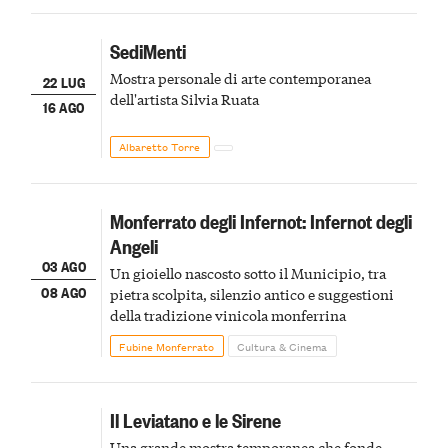
SediMenti
Mostra personale di arte contemporanea
22 LUG
dell'artista Silvia Ruata
16 AGO
Albaretto Torre
Monferrato degli Infernot: Infernot degli
Angeli
03 AGO
Un gioiello nascosto sotto il Municipio, tra
08 AGO
pietra scolpita, silenzio antico e suggestioni
della tradizione vinicola monferrina
Fubine Monferrato
Cultura & Cinema
Il Leviatano e le Sirene
Una grande mostra temporanea che fonde