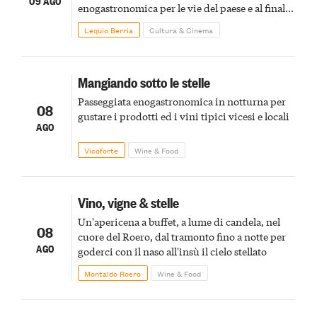
09 AGO
enogastronomica per le vie del paese e al finale
pirotecnico
Lequio Berria
Cultura & Cinema
Mangiando sotto le stelle
Passeggiata enogastronomica in notturna per
08
gustare i prodotti ed i vini tipici vicesi e locali
AGO
Vicoforte
Wine & Food
Vino, vigne & stelle
Un'apericena a buffet, a lume di candela, nel
08
cuore del Roero, dal tramonto fino a notte per
AGO
goderci con il naso all'insù il cielo stellato
Montaldo Roero
Wine & Food