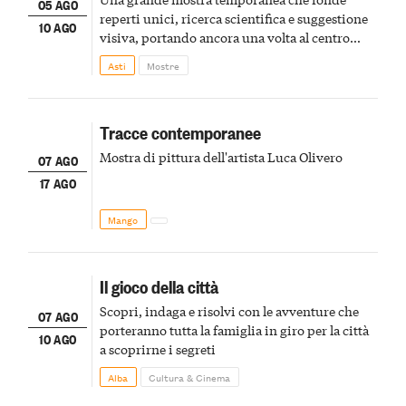
05 AGO
reperti unici, ricerca scientifica e suggestione
10 AGO
visiva, portando ancora una volta al centro
della scena le meraviglie del passato astigiano
Asti
Mostre
Tracce contemporanee
Mostra di pittura dell'artista Luca Olivero
07 AGO
17 AGO
Mango
Il gioco della città
Scopri, indaga e risolvi con le avventure che
07 AGO
porteranno tutta la famiglia in giro per la città
10 AGO
a scoprirne i segreti
Alba
Cultura & Cinema