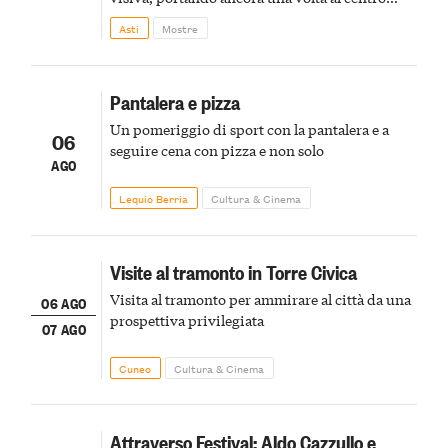
della scena le meraviglie del passato astigiano
Asti
Mostre
Pantalera e pizza
Un pomeriggio di sport con la pantalera e a
06
seguire cena con pizza e non solo
AGO
Lequio Berria
Cultura & Cinema
Visite al tramonto in Torre Civica
Visita al tramonto per ammirare al città da una
06 AGO
prospettiva privilegiata
07 AGO
Cuneo
Cultura & Cinema
Attraverso Festival: Aldo Cazzullo e