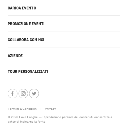
CARICA EVENTO
PROMOZIONE EVENTI
COLLABORA CON NOI
AZIENDE
TOUR PERSONALIZZATI
Termini & Condizioni
|
Privacy
© 2026 Love Langhe — Riproduzione parziale dei contenuti consentita a
patto di indicarne la fonte