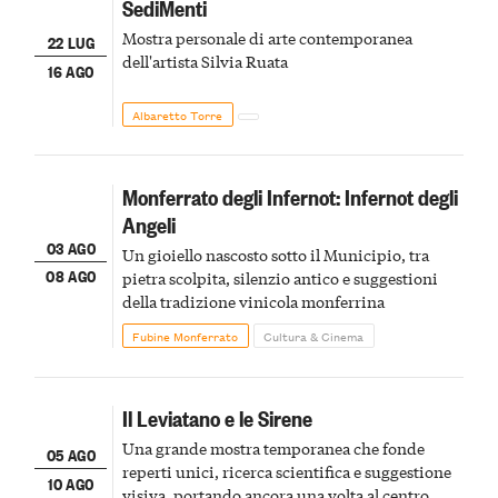
SediMenti
Mostra personale di arte contemporanea
22 LUG
dell'artista Silvia Ruata
16 AGO
Albaretto Torre
Monferrato degli Infernot: Infernot degli
Angeli
03 AGO
Un gioiello nascosto sotto il Municipio, tra
08 AGO
pietra scolpita, silenzio antico e suggestioni
della tradizione vinicola monferrina
Fubine Monferrato
Cultura & Cinema
Il Leviatano e le Sirene
Una grande mostra temporanea che fonde
05 AGO
reperti unici, ricerca scientifica e suggestione
10 AGO
visiva, portando ancora una volta al centro