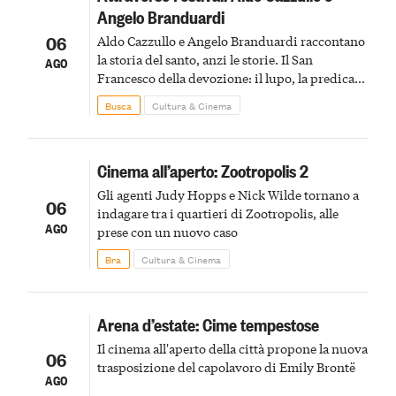
Angelo Branduardi
06
Aldo Cazzullo e Angelo Branduardi raccontano
la storia del santo, anzi le storie. Il San
AGO
Francesco della devozione: il lupo, la predica
agli uccelli, le stimmate
Busca
Cultura & Cinema
Cinema all’aperto: Zootropolis 2
Gli agenti Judy Hopps e Nick Wilde tornano a
06
indagare tra i quartieri di Zootropolis, alle
AGO
prese con un nuovo caso
Bra
Cultura & Cinema
Arena d’estate: Cime tempestose
Il cinema all'aperto della città propone la nuova
06
trasposizione del capolavoro di Emily Brontë
AGO