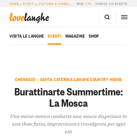
HOME
»
EVENTI
»
CULTURA & CINEMA
»
BURATTINARTE SUMMERTIME: LA MO
ENG
ITA
CARICA UN EVENTO
love
langhe
VISITA LE LANGHE
EVENTI
MAGAZINE
SHOP
CHERASCO — SANTA CATERINA LANGHE COUNTRY HOUSE
Burattinarte Summertime:
La Mosca
Una mano comica combatte una mosca dispettosa in
uno show fisico, improvvisato e travolgente per ogni
età