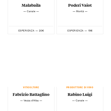
Malabaila
Poderi Vaiot
— Canale —
— Montà —
20€
15€
ESPERIENZA —
ESPERIENZA —
VITICOLTORE
PRODUTTORE DI VINO
Fabrizio Battaglino
Rabino Luigi
— Vezza d’Alba —
— Canale —