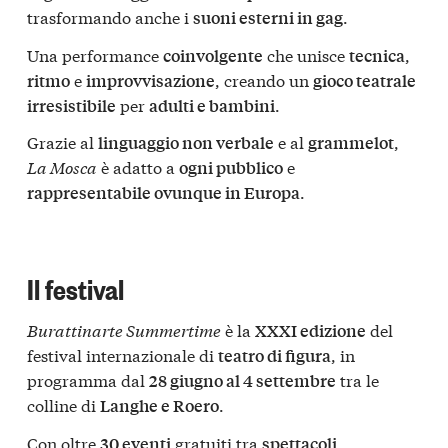
trasformando anche i
.
suoni esterni in gag
Una performance
che unisce
,
coinvolgente
tecnica
e
, creando un
ritmo
improvvisazione
gioco teatrale
per
.
irresistibile
adulti e bambini
Grazie al
e al
,
linguaggio non verbale
grammelot
La Mosca
è adatto a
e
ogni pubblico
.
rappresentabile ovunque in Europa
Il festival
Burattinarte Summertime
è la
del
XXXI edizione
festival internazionale di
, in
teatro di figura
programma dal
tra le
28 giugno al 4 settembre
colline di
.
Langhe e Roero
Con oltre
gratuiti tra
,
30 eventi
spettacoli