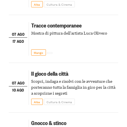
Alba
Cultura & Cinema
Tracce contemporanee
Mostra di pittura dell'artista Luca Olivero
07 AGO
17 AGO
Mango
Il gioco della città
Scopri, indaga e risolvi con le avventure che
07 AGO
porteranno tutta la famiglia in giro per la città
10 AGO
a scoprirne i segreti
Alba
Cultura & Cinema
Gnocco & stinco