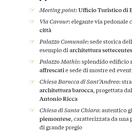
Ufficio Turistico di 
Meeting point:
Via Cavour
: elegante via pedonale 
città
Palazzo Comunale
: sede storica de
architettura settecente
esempio di
Palazzo Mathis
: splendido edificio 
affrescati
e sede di mostre ed eventi
Chiesa Barocca di Sant’Andrea
: str
architettura barocca
, progettata da
Antonio Ricca
Chiesa di Santa Chiara
: autentico g
piemontese
, caratterizzata da una p
di grande pregio