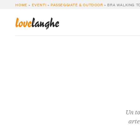
HOME
»
EVENTI
»
PASSEGGIATE & OUTDOOR
»
BRA WALKING T
love
langhe
Un to
arte