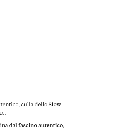
Slow
utentico, culla dello
he.
fascino autentico
dina dal
,