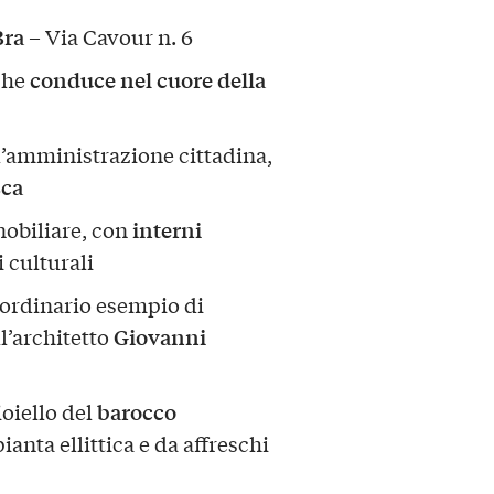
Bra
– Via Cavour n. 6
conduce nel cuore della
che
ll’amministrazione cittadina,
sca
interni
nobiliare, con
 culturali
aordinario esempio di
Giovanni
ll’architetto
barocco
ioiello del
ianta ellittica e da affreschi