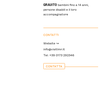
GRAUITO
bambini fino a 14 anni,
persone disabili e il loro
accompagnatore
CONTATTI
Website ↝
info@visitlmr.it
Tel: +39 0173 292346
CONTATTA