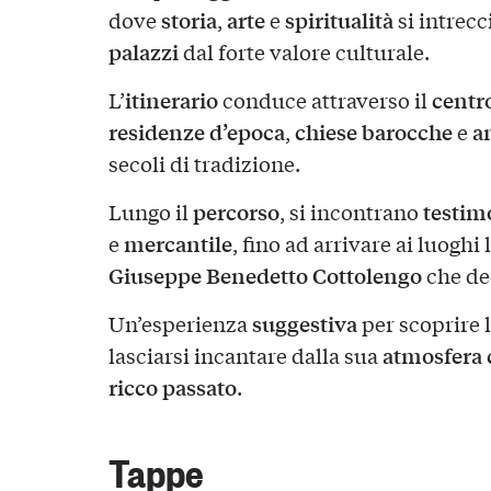
storia
arte
spiritualità
dove
,
e
si intrecc
palazzi
dal forte valore culturale.
itinerario
centro
L’
conduce attraverso il
residenze d’epoca
chiese barocche
an
,
e
secoli di tradizione.
percorso
testim
Lungo il
, si incontrano
mercantile
e
, fino ad arrivare ai luoghi 
Giuseppe Benedetto Cottolengo
che ded
suggestiva
Un’esperienza
per scoprire l
atmosfera 
lasciarsi incantare dalla sua
ricco passato
.
Tappe