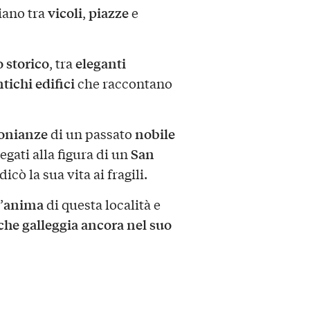
vicoli
piazze
iano tra
,
e
 storico
eleganti
, tra
tichi edifici
che raccontano
onianze
nobile
di un passato
San
legati alla figura di un
icò la sua vita ai fragili.
anima
’
di questa località e
che galleggia ancora nel suo