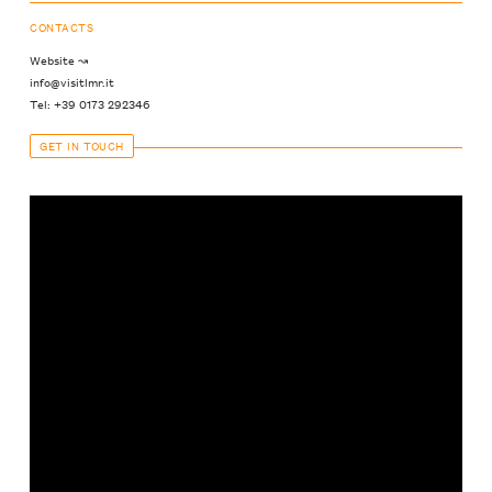
CONTACTS
Website ↝
info@visitlmr.it
Tel: +39 0173 292346
GET IN TOUCH