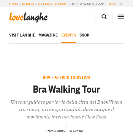
HOME
»
EVENTS
»
OUTDOOR & SPORT
»
BRA WALKING TOUR
ENG
ITA
love
langhe
VISIT LANGHE
MAGAZINE
EVENTS
SHOP
BRA — UFFICIO TURISTICO
Bra Walking Tour
Un tour guidato per le vie della città del BuonVivere
tra storia, arte e spiritualità, dove nacque il
movimento internazionale Slow Food
From Sunday
To Sunday