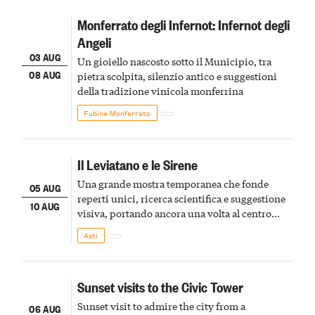
Monferrato degli Infernot: Infernot degli
Angeli
03 AUG
Un gioiello nascosto sotto il Municipio, tra
08 AUG
pietra scolpita, silenzio antico e suggestioni
della tradizione vinicola monferrina
Fubine Monferrato
Il Leviatano e le Sirene
Una grande mostra temporanea che fonde
05 AUG
reperti unici, ricerca scientifica e suggestione
10 AUG
visiva, portando ancora una volta al centro
della scena le meraviglie del passato astigiano
Asti
Sunset visits to the Civic Tower
Sunset visit to admire the city from a
06 AUG