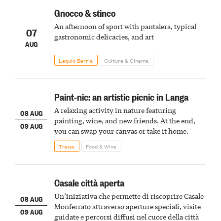
Gnocco & stinco
An afternoon of sport with pantalera, typical
07
gastronomic delicacies, and art
AUG
Lequio Berria
Culture & Cinema
Paint-nic: an artistic picnic in Langa
A relaxing activity in nature featuring
08 AUG
painting, wine, and new friends. At the end,
09 AUG
you can swap your canvas or take it home.
Treiso
Food & Wine
Casale città aperta
Un’iniziativa che permette di riscoprire Casale
08 AUG
Monferrato attraverso aperture speciali, visite
09 AUG
guidate e percorsi diffusi nel cuore della città