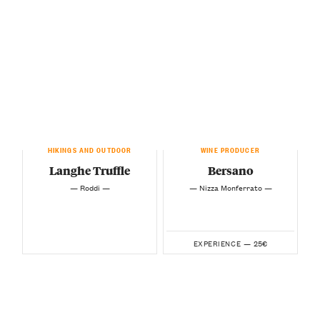
HIKINGS AND OUTDOOR
WINE PRODUCER
Langhe Truffle
Bersano
— Roddi —
— Nizza Monferrato —
25€
EXPERIENCE —