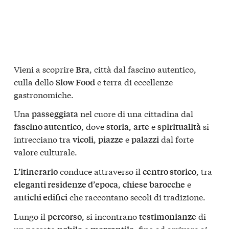
Vieni a scoprire
, città dal fascino autentico,
Bra
culla dello
e terra di eccellenze
Slow Food
gastronomiche.
Una
nel cuore di una cittadina dal
passeggiata
, dove
,
e
si
fascino autentico
storia
arte
spiritualità
intrecciano tra
,
e
dal forte
vicoli
piazze
palazzi
valore culturale.
L’
conduce attraverso il
, tra
itinerario
centro storico
,
e
eleganti residenze d’epoca
chiese barocche
che raccontano secoli di tradizione.
antichi edifici
Lungo il
, si incontrano
di
percorso
testimonianze
un passato
e
, fino ad arrivare ai