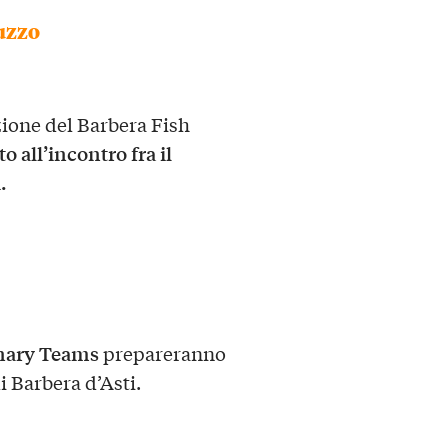
luzzo
zione del Barbera Fish
all’incontro fra il
i.
inary Teams
prepareranno
i Barbera d’Asti.