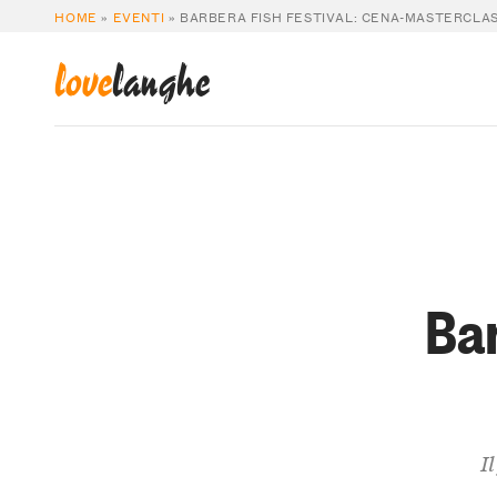
HOME
»
EVENTI
»
BARBERA FISH FESTIVAL: CENA-MASTERCLA
love
langhe
Bar
I