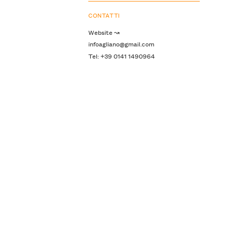
CONTATTI
Website ↝
infoagliano@gmail.com
Tel: +39 0141 1490964