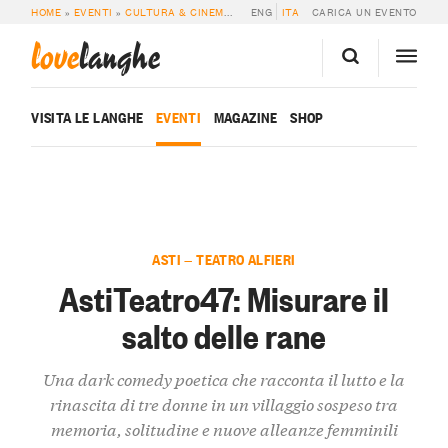
HOME
»
EVENTI
»
CULTURA & CINEMA
»
ASTITEATRO47: MISURARE IL SALTO 
ENG
ITA
CARICA UN EVENTO
love
langhe
VISITA LE LANGHE
EVENTI
MAGAZINE
SHOP
ASTI — TEATRO ALFIERI
AstiTeatro47: Misurare il
salto delle rane
Una dark comedy poetica che racconta il lutto e la
rinascita di tre donne in un villaggio sospeso tra
memoria, solitudine e nuove alleanze femminili