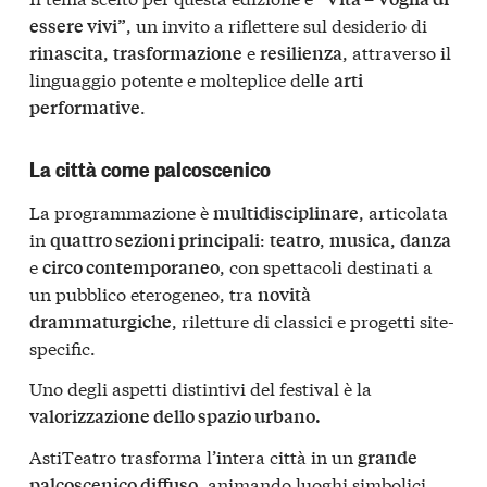
, un invito a riflettere sul desiderio di
essere vivi”
,
e
, attraverso il
rinascita
trasformazione
resilienza
linguaggio potente e molteplice delle
arti
.
performative
La città come palcoscenico
La programmazione è
, articolata
multidisciplinare
in
:
,
,
quattro sezioni principali
teatro
musica
danza
e
, con spettacoli destinati a
circo contemporaneo
un pubblico eterogeneo, tra
novità
, riletture di classici e progetti site-
drammaturgiche
specific.
Uno degli aspetti distintivi del festival è la
valorizzazione dello spazio urbano.
AstiTeatro trasforma l’intera città in un
grande
, animando luoghi simbolici
palcoscenico diffuso