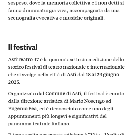
, dove la
e i
si
sospeso
memoria collettiva
non detti
fanno drammaturgia viva, accompagnata da una
e
.
scenografia evocativa
musiche originali
Il festival
è la quarantasettesima edizione dello
AstiTeatro 47
storico festival di teatro nazionale e internazionale
che si svolge nella città di
dal
Asti
18 al 29 giugno
2025.
Organizzato dal
, il festival è curato
Comune di Asti
dalla
di
ed
direzione artistica
Mario Nosengo
, ed è riconosciuto come uno degli
Eugenio Fea
appuntamenti più longevi e significativi del
panorama teatrale italiano.
Il tema scelto per questa edizione è
“Vita – Voglia di