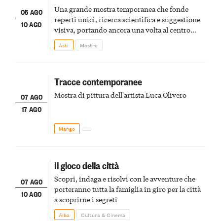
Una grande mostra temporanea che fonde
05 AGO
reperti unici, ricerca scientifica e suggestione
10 AGO
visiva, portando ancora una volta al centro
della scena le meraviglie del passato astigiano
Asti
Mostre
Tracce contemporanee
Mostra di pittura dell'artista Luca Olivero
07 AGO
17 AGO
Mango
Il gioco della città
Scopri, indaga e risolvi con le avventure che
07 AGO
porteranno tutta la famiglia in giro per la città
10 AGO
a scoprirne i segreti
Alba
Cultura & Cinema