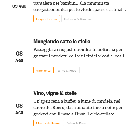
pantalera per bambini, alla camminata
09 AGO
enogastronomica per le vie del paese e al finale
pirotecnico
Lequio Berria
Cultura & Cinema
Mangiando sotto le stelle
Passeggiata enogastronomica in notturna per
08
gustare i prodotti ed i vini tipici vicesi e locali
AGO
Vicoforte
Wine & Food
Vino, vigne & stelle
Un'apericena a buffet, a lume di candela, nel
08
cuore del Roero, dal tramonto fino a notte per
AGO
goderci con il naso all'insù il cielo stellato
Montaldo Roero
Wine & Food