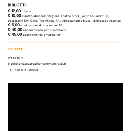
BIGLIETTI
€ 12,00
intero
€ 10,00
ridotto abbonati stagione Teatro Alfieri, over 65, under 35,
possessori Kor Card, Trenitalia, FAI, Abbonamento Musei, Biblioteca Astense
€ 5,00
ridotto operatori e under 30
€ 40,00
abbonamento per 5 spettacoli
€ 45,00
abbonamento Smarticket
CONTATTI
Website ↝
biglietteriateatroalfieri@comune.asti.it
Tel: +39 0141 399057