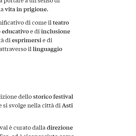
 portare a un senso di
vita in prigione
la
.
teatro
ificativo di come il
educativo
inclusione
o
e di
esprimersi
tà di
e di
linguaggio
attraverso il
storico festival
izione dello
Asti
 si svolge nella città di
direzione
tival è curato dalla
Fea
, ed è riconosciuto come