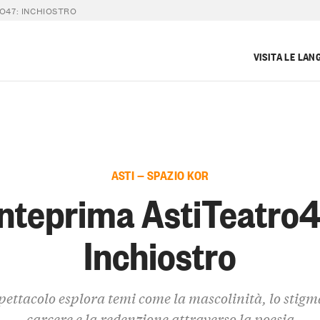
O47: INCHIOSTRO
VISITA LE LAN
ASTI — SPAZIO KOR
nteprima AstiTeatro4
Inchiostro
pettacolo esplora temi come la mascolinità, lo stigm
carcere e la redenzione attraverso la poesia