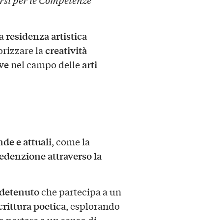
rsi per le Competenze
residenza artistica
la
creatività
orizzare la
ve
arti
nel campo delle
de e attuali
, come la
edenzione attraverso la
detenuto
che partecipa a un
crittura poetica
, esplorando