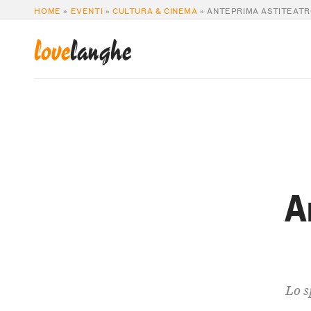
HOME
»
EVENTI
»
CULTURA & CINEMA
»
ANTEPRIMA ASTITEATR
love
langhe
A
Lo s