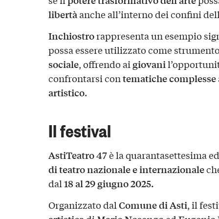
potere trasformativo dell’arte
se il
possa
libertà
anche all’interno dei confini del
Inchiostro
rappresenta un esempio sign
possa essere utilizzato come strument
sociale
giovani
, offrendo ai
l’opportuni
tematiche complesse
confrontarsi con
artistico
.
Il festival
AstiTeatro 47
è la quarantasettesima ed
di teatro nazionale e internazionale
che
18 al 29 giugno 2025.
dal
Comune di Asti
Organizzato dal
, il fes
artistica
Mario Nosengo
Eugenio 
di
ed