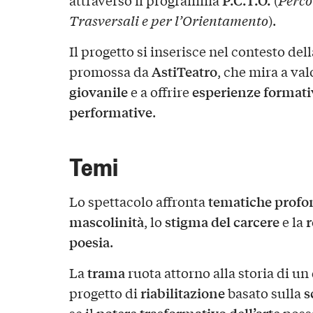
P.C.T.O.
attraverso il programma
(
Perco
Trasversali e per l’Orientamento
).
Il progetto si inserisce nel contesto del
AstiTeatro
promossa da
, che mira a val
giovanile
esperienze formati
e a offrire
performative
.
Temi
tematiche profon
Lo spettacolo affronta
mascolinità
stigma del carcere
r
, lo
e la
poesia
.
trama
La
ruota attorno alla storia di un
riabilitazione
s
progetto di
basato sulla