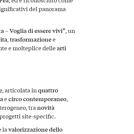
ignificativi del panorama
a – Voglia di essere vivi”
, un
ita
trasformazione
,
e
arti
ente e molteplice delle
e
quattro
, articolata in
a
circo contemporaneo
e
,
novità
eterogeneo, tra
 progetti site-specific.
valorizzazione dello
è la