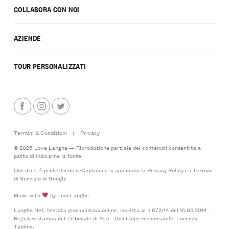
COLLABORA CON NOI
AZIENDE
TOUR PERSONALIZZATI
Termini & Condizioni
|
Privacy
© 2026 Love Langhe — Riproduzione parziale dei contenuti consentita a
patto di indicarne la fonte
Questo si è protetto da reCaptcha e si applicano la
Privacy Policy
e i
Termini
di Servizio
di Google
Made with
by LoveLanghe
Langhe.Net, testata giornalistica online, iscritta al n.672/14 del 15.05.2014 -
Registro stampa del Tribunale di Asti - Direttore responsabile: Lorenzo
Tablino.