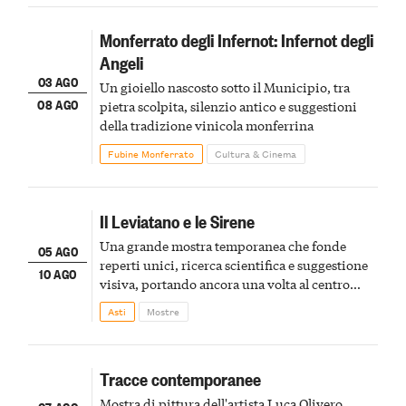
Monferrato degli Infernot: Infernot degli
Angeli
03 AGO
Un gioiello nascosto sotto il Municipio, tra
08 AGO
pietra scolpita, silenzio antico e suggestioni
della tradizione vinicola monferrina
Fubine Monferrato
Cultura & Cinema
Il Leviatano e le Sirene
Una grande mostra temporanea che fonde
05 AGO
reperti unici, ricerca scientifica e suggestione
10 AGO
visiva, portando ancora una volta al centro
della scena le meraviglie del passato astigiano
Asti
Mostre
Tracce contemporanee
Mostra di pittura dell'artista Luca Olivero