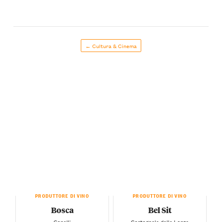
← Cultura & Cinema
PRODUTTORE DI VINO
PRODUTTORE DI VINO
Bosca
Bel Sit
— Canelli —
— Castagnole delle Lanze —