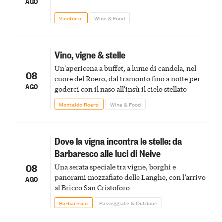
AGO
Vicoforte
Wine & Food
Vino, vigne & stelle
Un'apericena a buffet, a lume di candela, nel
08
cuore del Roero, dal tramonto fino a notte per
AGO
goderci con il naso all'insù il cielo stellato
Montaldo Roero
Wine & Food
Dove la vigna incontra le stelle: da
Barbaresco alle luci di Neive
08
Una serata speciale tra vigne, borghi e
panorami mozzafiato delle Langhe, con l’arrivo
AGO
al Bricco San Cristoforo
Barbaresco
Passeggiate & Outdoor