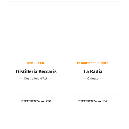
DISTILLERIA
PRODUTTORE DI VINO
Distilleria Beccaris
La Badia
— Costigliole d'Asti —
— Calosso —
25€
15€
ESPERIENZA —
ESPERIENZA —