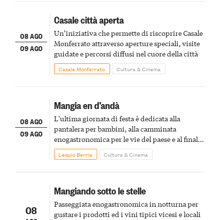
Casale città aperta
Un’iniziativa che permette di riscoprire Casale
08 AGO
Monferrato attraverso aperture speciali, visite
09 AGO
guidate e percorsi diffusi nel cuore della città
Casale Monferrato
Cultura & Cinema
Mangia en d’andà
L'ultima giornata di festa è dedicata alla
08 AGO
pantalera per bambini, alla camminata
09 AGO
enogastronomica per le vie del paese e al finale
pirotecnico
Lequio Berria
Cultura & Cinema
Mangiando sotto le stelle
Passeggiata enogastronomica in notturna per
08
gustare i prodotti ed i vini tipici vicesi e locali