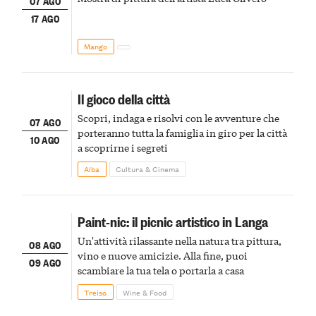
07 AGO
17 AGO
Mango
Il gioco della città
Scopri, indaga e risolvi con le avventure che
07 AGO
porteranno tutta la famiglia in giro per la città
10 AGO
a scoprirne i segreti
Alba
Cultura & Cinema
Paint-nic: il picnic artistico in Langa
Un'attività rilassante nella natura tra pittura,
08 AGO
vino e nuove amicizie. Alla fine, puoi
09 AGO
scambiare la tua tela o portarla a casa
Treiso
Wine & Food