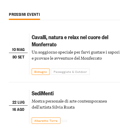
PROSSIMI EVENTI
Cavalli, natura e relax nel cuore del
Monferrato
10 MAG
Un soggiorno speciale per farvi gustare i sapori
30 SET
e provare le avventure del Monferrato
Bistagno
Passeggiate & Outdoor
SediMenti
Mostra personale di arte contemporanea
22 LUG
dell'artista Silvia Ruata
16 AGO
Albaretto Torre