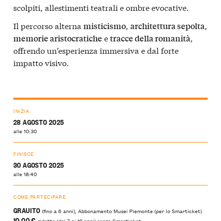
scolpiti, allestimenti teatrali e ombre evocative.
Il percorso alterna
,
,
misticismo
architettura sepolta
e
,
memorie aristocratiche
tracce della romanità
offrendo un’esperienza immersiva e dal forte
impatto visivo.
INIZIA
28 AGOSTO 2025
alle 10:30
FINISCE
30 AGOSTO 2025
alle 18:40
COME PARTECIPARE
GRAUITO
(fino a 6 anni), Abbonamento Musei Piemonte (per lo Smarticket)
10,00 €
ridotto (dai 7 ai 12 anni) senza Smarticket