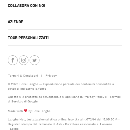
COLLABORA CON NOI
AZIENDE
TOUR PERSONALIZZATI
Termini & Condizioni
|
Privacy
© 2026 Love Langhe — Riproduzione parziale dei contenuti consentita a
patto di indicarne la fonte
Questo si è protetto da reCaptcha e si applicano la
Privacy Policy
e i
Termini
di Servizio
di Google
Made with
by LoveLanghe
Langhe.Net, testata giornalistica online, iscritta al n.672/14 del 15.05.2014 -
Registro stampa del Tribunale di Asti - Direttore responsabile: Lorenzo
Tablino.