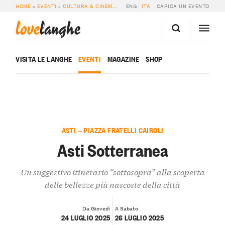
HOME
»
EVENTI
»
CULTURA & CINEMA
»
ASTI SOTTERRANEA
ENG
ITA
CARICA UN EVENTO
love
langhe
VISITA LE LANGHE
EVENTI
MAGAZINE
SHOP
ASTI — PIAZZA FRATELLI CAIROLI
Asti Sotterranea
Un suggestivo itinerario “sottosopra” alla scoperta
delle bellezze più nascoste della città
Da Giovedì
A Sabato
24 LUGLIO 2025
26 LUGLIO 2025