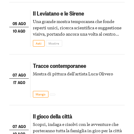
Il Leviatano e le Sirene
Una grande mostra temporanea che fonde
05 AGO
reperti unici, ricerca scientifica e suggestione
10 AGO
visiva, portando ancora una volta al centro
della scena le meraviglie del passato astigiano
Asti
Mostre
Tracce contemporanee
Mostra di pittura dell'artista Luca Olivero
07 AGO
17 AGO
Mango
Il gioco della città
Scopri, indaga e risolvi con le avventure che
07 AGO
porteranno tutta la famiglia in giro per la città
10 AGO