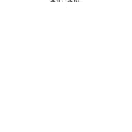
alle 10:30
alle 18:40