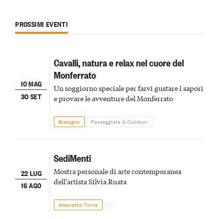
PROSSIMI EVENTI
Cavalli, natura e relax nel cuore del
Monferrato
10 MAG
Un soggiorno speciale per farvi gustare i sapori
30 SET
e provare le avventure del Monferrato
Bistagno
Passeggiate & Outdoor
SediMenti
Mostra personale di arte contemporanea
22 LUG
dell'artista Silvia Ruata
16 AGO
Albaretto Torre