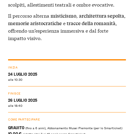
scolpiti, allestimenti teatrali e ombre evocative.
Il percorso alterna
,
,
misticismo
architettura sepolta
e
,
memorie aristocratiche
tracce della romanità
offrendo un’esperienza immersiva e dal forte
impatto visivo.
INIZIA
24 LUGLIO 2025
alle 10:30
FINISCE
26 LUGLIO 2025
alle 18:40
COME PARTECIPARE
GRAUITO
(fino a 6 anni), Abbonamento Musei Piemonte (per lo Smarticket)
10,00 €
ridotto (dai 7 ai 12 anni) senza Smarticket