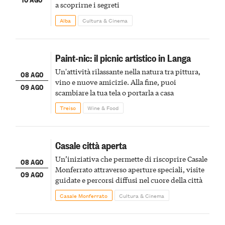
a scoprirne i segreti
Alba
Cultura & Cinema
Paint-nic: il picnic artistico in Langa
Un'attività rilassante nella natura tra pittura,
08 AGO
vino e nuove amicizie. Alla fine, puoi
09 AGO
scambiare la tua tela o portarla a casa
Treiso
Wine & Food
Casale città aperta
Un’iniziativa che permette di riscoprire Casale
08 AGO
Monferrato attraverso aperture speciali, visite
09 AGO
guidate e percorsi diffusi nel cuore della città
Casale Monferrato
Cultura & Cinema