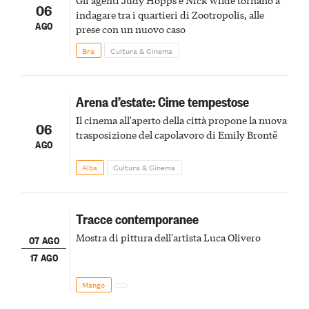
06
indagare tra i quartieri di Zootropolis, alle
AGO
prese con un nuovo caso
Bra
Cultura & Cinema
Arena d’estate: Cime tempestose
Il cinema all'aperto della città propone la nuova
06
trasposizione del capolavoro di Emily Brontë
AGO
Alba
Cultura & Cinema
Tracce contemporanee
Mostra di pittura dell'artista Luca Olivero
07 AGO
17 AGO
Mango