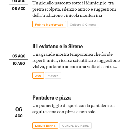
03 AGO
Un gioiello nascosto sotto il Municipio, tra
08 AGO
pietra scolpita, silenzio antico e suggestioni
della tradizione vinicola monferrina
Fubine Monferrato
Cultura & Cinema
Il Leviatano e le Sirene
Una grande mostra temporanea che fonde
05 AGO
reperti unici, ricerca scientifica e suggestione
10 AGO
visiva, portando ancora una volta al centro
della scena le meraviglie del passato astigiano
Asti
Mostre
Pantalera e pizza
Un pomeriggio di sport con la pantalera e a
06
seguire cena con pizza e non solo
AGO
Lequio Berria
Cultura & Cinema