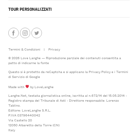
TOUR PERSONALIZZATI
Termini & Condizioni
|
Privacy
© 2026 Love Langhe — Riproduzione parziale dei contenuti consentita a
patto di indicarne la fonte
Questo si è protetto da reCaptcha e si applicano la
Privacy Policy
e i
Termini
di Servizio
di Google
Made with
by LoveLanghe
Langhe.Net, testata giornalistica online, iscritta al n.672/14 del 15.05.2014 -
Registro stampa del Tribunale di Asti - Direttore responsabile: Lorenzo
Tablino.
Editore: LoveLanghe S.R.L.
P.IVA 03796440042
Via Castello 20
12050 Albaretto della Torre (CN)
Italy