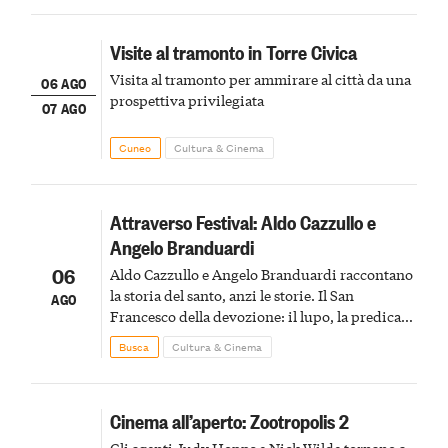
Visite al tramonto in Torre Civica
Visita al tramonto per ammirare al città da una
06 AGO
prospettiva privilegiata
07 AGO
Cuneo
Cultura & Cinema
Attraverso Festival: Aldo Cazzullo e
Angelo Branduardi
06
Aldo Cazzullo e Angelo Branduardi raccontano
la storia del santo, anzi le storie. Il San
AGO
Francesco della devozione: il lupo, la predica
agli uccelli, le stimmate
Busca
Cultura & Cinema
Cinema all’aperto: Zootropolis 2
Gli agenti Judy Hopps e Nick Wilde tornano a