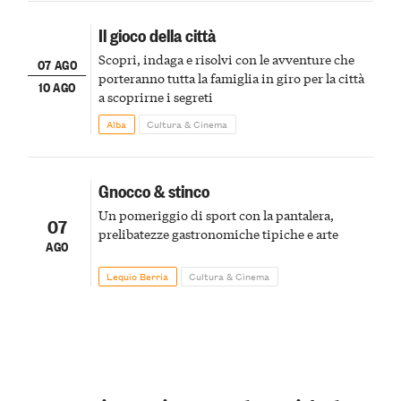
Il gioco della città
Scopri, indaga e risolvi con le avventure che
07 AGO
porteranno tutta la famiglia in giro per la città
10 AGO
a scoprirne i segreti
Alba
Cultura & Cinema
Gnocco & stinco
Un pomeriggio di sport con la pantalera,
07
prelibatezze gastronomiche tipiche e arte
AGO
Lequio Berria
Cultura & Cinema