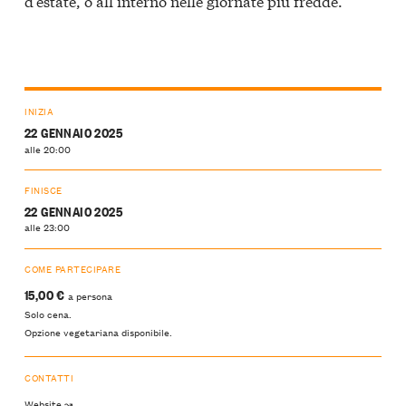
d’estate, o all’interno nelle giornate più fredde.
INIZIA
22 GENNAIO 2025
alle 20:00
FINISCE
22 GENNAIO 2025
alle 23:00
COME PARTECIPARE
15,00 €
a persona
Solo cena.
Opzione vegetariana disponibile.
CONTATTI
Website ↝