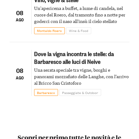
Un'apericena a buffet, a lume di candela, nel
08
cuore del Roero, dal tramonto fino a notte per
AGO
goderci con il naso all'insù il cielo stellato
Montaldo Roero
Wine & Food
Dove la vigna incontra le stelle: da
Barbaresco alle luci di Neive
08
Una serata speciale tra vigne, borghi e
panorami mozzafiato delle Langhe, con l’arrivo
AGO
al Bricco San Cristoforo
Barbaresco
Passeggiate & Outdoor
Scopri per primo tutte le novità e le