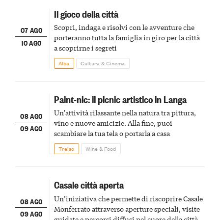
Il gioco della città
Scopri, indaga e risolvi con le avventure che
07 AGO
porteranno tutta la famiglia in giro per la città
10 AGO
a scoprirne i segreti
Alba
Cultura & Cinema
Paint-nic: il picnic artistico in Langa
Un'attività rilassante nella natura tra pittura,
08 AGO
vino e nuove amicizie. Alla fine, puoi
09 AGO
scambiare la tua tela o portarla a casa
Treiso
Wine & Food
Casale città aperta
Un’iniziativa che permette di riscoprire Casale
08 AGO
Monferrato attraverso aperture speciali, visite
09 AGO
guidate e percorsi diffusi nel cuore della città