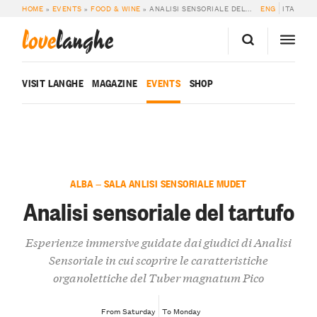
HOME
»
EVENTS
»
FOOD & WINE
»
ANALISI SENSORIALE DEL TARTUFO
ENG
ITA
love
langhe
VISIT LANGHE
MAGAZINE
EVENTS
SHOP
ALBA — SALA ANLISI SENSORIALE MUDET
Analisi sensoriale del tartufo
Esperienze immersive guidate dai giudici di Analisi
Sensoriale in cui scoprire le caratteristiche
organolettiche del Tuber magnatum Pico
From Saturday
To Monday