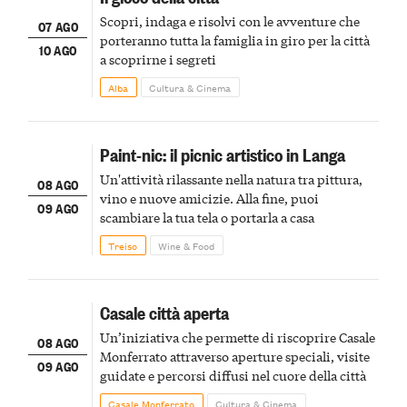
Scopri, indaga e risolvi con le avventure che
07 AGO
porteranno tutta la famiglia in giro per la città
10 AGO
a scoprirne i segreti
Alba
Cultura & Cinema
Paint-nic: il picnic artistico in Langa
Un'attività rilassante nella natura tra pittura,
08 AGO
vino e nuove amicizie. Alla fine, puoi
09 AGO
scambiare la tua tela o portarla a casa
Treiso
Wine & Food
Casale città aperta
Un’iniziativa che permette di riscoprire Casale
08 AGO
Monferrato attraverso aperture speciali, visite
09 AGO
guidate e percorsi diffusi nel cuore della città
Casale Monferrato
Cultura & Cinema