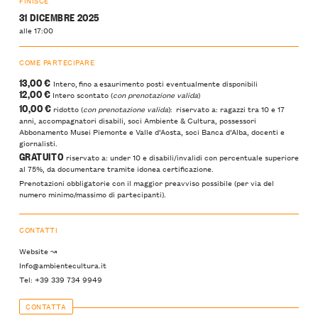
FINISCE
31 DICEMBRE 2025
alle 17:00
COME PARTECIPARE
13,00 €
Intero, fino a esaurimento posti eventualmente disponibili
12,00 €
Intero scontato (
con prenotazione valida
)
10,00 €
ridotto (
con prenotazione valida
): riservato a: ragazzi tra 10 e 17
anni, accompagnatori disabili, soci Ambiente & Cultura, possessori
Abbonamento Musei Piemonte e Valle d’Aosta, soci Banca d’Alba, docenti e
giornalisti.
GRATUITO
riservato a: under 10 e disabili/invalidi con percentuale superiore
al 75%, da documentare tramite idonea certificazione.
Prenotazioni obbligatorie con il maggior preavviso possibile (per via del
numero minimo/massimo di partecipanti).
CONTATTI
Website ↝
Info@ambientecultura.it
Tel: +39 339 734 9949
CONTATTA