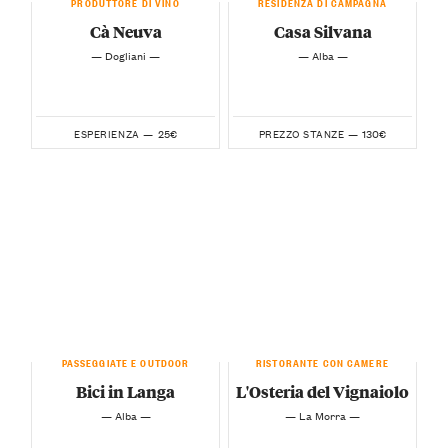
PRODUTTORE DI VINO
RESIDENZA DI CAMPAGNA
Cà Neuva
Casa Silvana
— Dogliani —
— Alba —
25€
130€
ESPERIENZA —
PREZZO STANZE —
PASSEGGIATE E OUTDOOR
RISTORANTE CON CAMERE
Bici in Langa
L'Osteria del Vignaiolo
— Alba —
— La Morra —