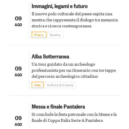
Immagini, legami e futuro
Il nuovo polo culturale del paese ospita una
09
mostra che rappresenta il dialogo tra memoria
AGO
storica e ricerca contemporanea
Priero
Mostre
Alba Sotterranea
Un tour guidato da un archeologo
09
professionista per un itinerario con tre tappe
AGO
del percorso archeologico cittadino
Alba
Cultura & Cinema
Messa e finale Pantalera
Si conclude la festa patronale con la Messa e la
09
finale di Coppa Italia Serie A Pantalera
AGO