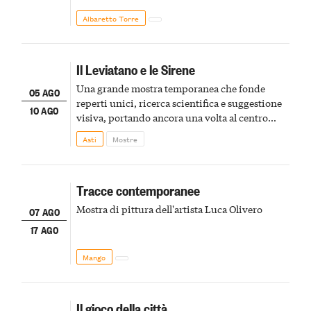
Albaretto Torre
Il Leviatano e le Sirene
Una grande mostra temporanea che fonde
05 AGO
reperti unici, ricerca scientifica e suggestione
10 AGO
visiva, portando ancora una volta al centro
della scena le meraviglie del passato astigiano
Asti
Mostre
Tracce contemporanee
Mostra di pittura dell'artista Luca Olivero
07 AGO
17 AGO
Mango
Il gioco della città