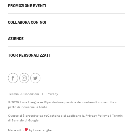
PROMOZIONE EVENTI
COLLABORA CON NOI
AZIENDE
TOUR PERSONALIZZATI
Termini & Condizioni
|
Privacy
© 2026 Love Langhe — Riproduzione parziale dei contenuti consentita a
patto di indicarne la fonte
Questo si è protetto da reCaptcha e si applicano la
Privacy Policy
e i
Termini
di Servizio
di Google
Made with
by LoveLanghe