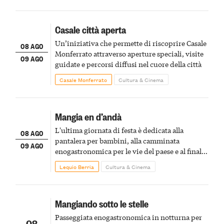
Casale città aperta
Un’iniziativa che permette di riscoprire Casale
08 AGO
Monferrato attraverso aperture speciali, visite
09 AGO
guidate e percorsi diffusi nel cuore della città
Casale Monferrato
Cultura & Cinema
Mangia en d’andà
L'ultima giornata di festa è dedicata alla
08 AGO
pantalera per bambini, alla camminata
09 AGO
enogastronomica per le vie del paese e al finale
pirotecnico
Lequio Berria
Cultura & Cinema
Mangiando sotto le stelle
Passeggiata enogastronomica in notturna per
08