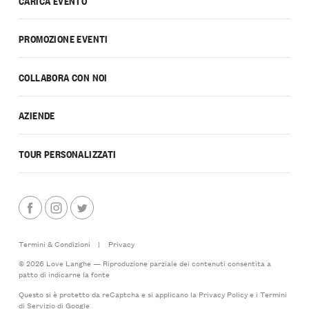
CARICA EVENTO
PROMOZIONE EVENTI
COLLABORA CON NOI
AZIENDE
TOUR PERSONALIZZATI
Termini & Condizioni
|
Privacy
© 2026 Love Langhe — Riproduzione parziale dei contenuti consentita a
patto di indicarne la fonte
Questo si è protetto da reCaptcha e si applicano la
Privacy Policy
e i
Termini
di Servizio
di Google