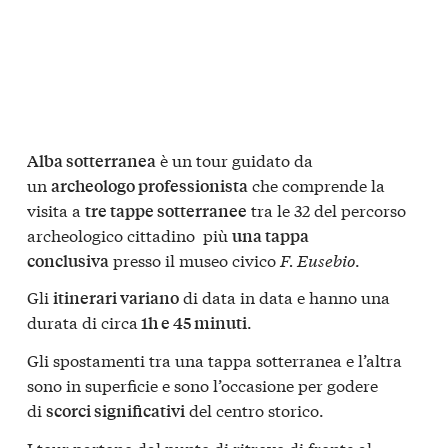
è un tour guidato da
Alba sotterranea
un
che comprende la
archeologo professionista
visita a
tra le 32 del percorso
tre tappe sotterranee
archeologico cittadino più
una tappa
presso il museo civico
F. Eusebio
.
conclusiva
Gli
di data in data e hanno una
itinerari variano
durata di circa
.
1h e 45 minuti
Gli spostamenti tra una tappa sotterranea e l’altra
sono in superficie e sono l’occasione per godere
di
del centro storico.
scorci significativi
I tour partono dal punto di ritrovo di fronte al