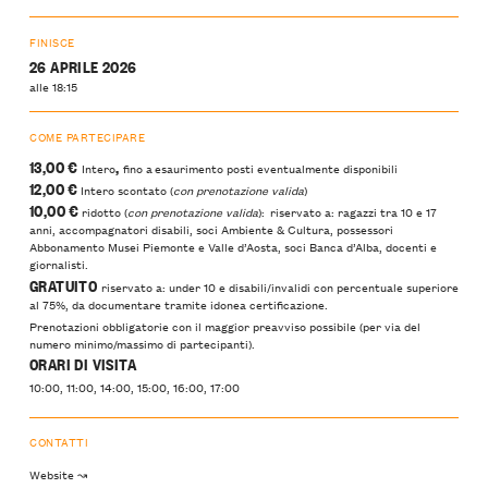
FINISCE
26 APRILE 2026
alle 18:15
COME PARTECIPARE
13,00 €
,
Intero
fino a esaurimento posti eventualmente disponibili
12,00 €
Intero scontato (
con prenotazione valida
)
10,00 €
ridotto (
con prenotazione valida
): riservato a: ragazzi tra 10 e 17
anni, accompagnatori disabili, soci Ambiente & Cultura, possessori
Abbonamento Musei Piemonte e Valle d’Aosta, soci Banca d’Alba, docenti e
giornalisti.
GRATUITO
riservato a: under 10 e disabili/invalidi con percentuale superiore
al 75%, da documentare tramite idonea certificazione.
Prenotazioni obbligatorie con il maggior preavviso possibile (per via del
numero minimo/massimo di partecipanti).
ORARI DI VISITA
10:00, 11:00, 14:00, 15:00, 16:00, 17:00
CONTATTI
Website ↝