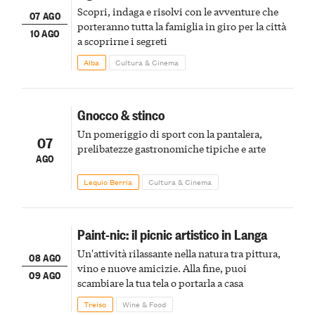
Scopri, indaga e risolvi con le avventure che
07 AGO
porteranno tutta la famiglia in giro per la città
10 AGO
a scoprirne i segreti
Alba
Cultura & Cinema
Gnocco & stinco
Un pomeriggio di sport con la pantalera,
07
prelibatezze gastronomiche tipiche e arte
AGO
Lequio Berria
Cultura & Cinema
Paint-nic: il picnic artistico in Langa
Un'attività rilassante nella natura tra pittura,
08 AGO
vino e nuove amicizie. Alla fine, puoi
09 AGO
scambiare la tua tela o portarla a casa
Treiso
Wine & Food