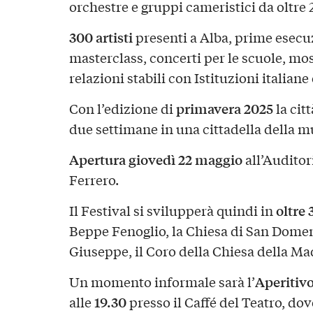
orchestre e gruppi cameristici da oltre
300 artisti
presenti a Alba, prime esecuz
masterclass, concerti per le scuole, most
relazioni stabili con Istituzioni italiane
primavera 2025
Con l’edizione di
la cit
due settimane in una cittadella della m
Apertura giovedì 22 maggio
all’Audito
Ferrero.
oltre
Il Festival si svilupperà quindi in
Beppe Fenoglio, la Chiesa di San Domen
Giuseppe, il Coro della Chiesa della M
Aperitivo 
Un momento informale sarà l’
19.30
alle
presso il Caffé del Teatro, do