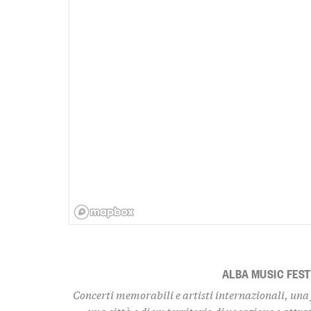
ALBA MUSIC FEST
Concerti memorabili e artisti internazionali, una
una città e di un territorio di vocazione e attr