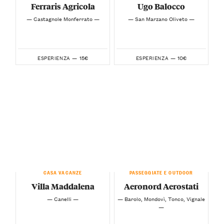
Ferraris Agricola
Ugo Balocco
— Castagnole Monferrato —
— San Marzano Oliveto —
15€
10€
ESPERIENZA —
ESPERIENZA —
CASA VACANZE
PASSEGGIATE E OUTDOOR
Villa Maddalena
Aeronord Aerostati
— Canelli —
— Barolo, Mondovì, Tonco, Vignale
—