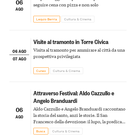
06
seguire cena con pizza e non solo
AGO
Lequio Berria
Cultura & Cinema
Visite al tramonto in Torre Civica
Visita al tramonto per ammirare al città da una
06 AGO
prospettiva privilegiata
07 AGO
Cuneo
Cultura & Cinema
Attraverso Festival: Aldo Cazzullo e
Angelo Branduardi
06
Aldo Cazzullo e Angelo Branduardi raccontano
la storia del santo, anzi le storie. Il San
AGO
Francesco della devozione: il lupo, la predica
agli uccelli, le stimmate
Busca
Cultura & Cinema