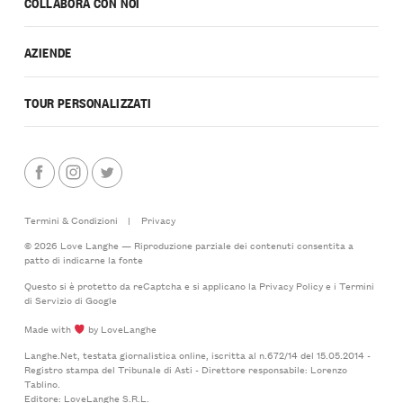
COLLABORA CON NOI
AZIENDE
TOUR PERSONALIZZATI
Termini & Condizioni
|
Privacy
© 2026 Love Langhe — Riproduzione parziale dei contenuti consentita a
patto di indicarne la fonte
Questo si è protetto da reCaptcha e si applicano la
Privacy Policy
e i
Termini
di Servizio
di Google
Made with
by LoveLanghe
Langhe.Net, testata giornalistica online, iscritta al n.672/14 del 15.05.2014 -
Registro stampa del Tribunale di Asti - Direttore responsabile: Lorenzo
Tablino.
Editore: LoveLanghe S.R.L.