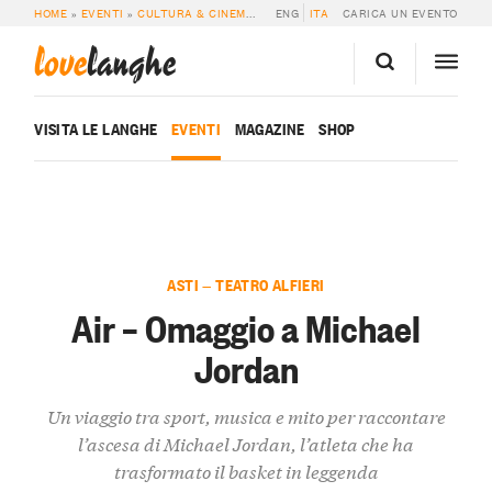
HOME
»
EVENTI
»
CULTURA & CINEMA
»
AIR – OMAGGIO A MICHAEL JORDAN
ENG
ITA
CARICA UN EVENTO
love
langhe
VISITA LE LANGHE
EVENTI
MAGAZINE
SHOP
ASTI — TEATRO ALFIERI
Air – Omaggio a Michael
Jordan
Un viaggio tra sport, musica e mito per raccontare
l’ascesa di Michael Jordan, l’atleta che ha
trasformato il basket in leggenda