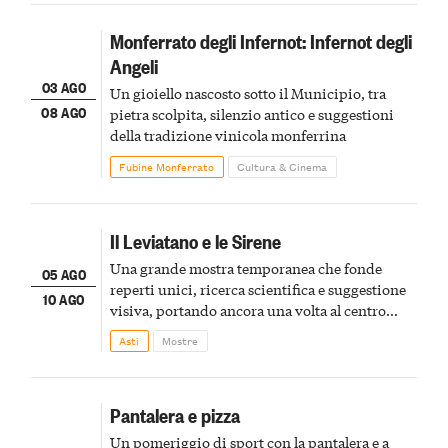
Monferrato degli Infernot: Infernot degli
Angeli
03 AGO
Un gioiello nascosto sotto il Municipio, tra
08 AGO
pietra scolpita, silenzio antico e suggestioni
della tradizione vinicola monferrina
Fubine Monferrato
Cultura & Cinema
Il Leviatano e le Sirene
Una grande mostra temporanea che fonde
05 AGO
reperti unici, ricerca scientifica e suggestione
10 AGO
visiva, portando ancora una volta al centro
della scena le meraviglie del passato astigiano
Asti
Mostre
Pantalera e pizza
Un pomeriggio di sport con la pantalera e a