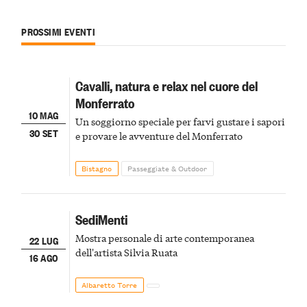
PROSSIMI EVENTI
Cavalli, natura e relax nel cuore del
Monferrato
10 MAG
Un soggiorno speciale per farvi gustare i sapori
30 SET
e provare le avventure del Monferrato
Bistagno
Passeggiate & Outdoor
SediMenti
Mostra personale di arte contemporanea
22 LUG
dell'artista Silvia Ruata
16 AGO
Albaretto Torre