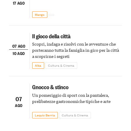
17 AGO
Mango
Il gioco della città
Scopri, indaga e risolvi con le avventure che
07 AGO
porteranno tutta la famiglia in giro per la città
10 AGO
a scoprirne i segreti
Alba
Cultura & Cinema
Gnocco & stinco
Un pomeriggio di sport con la pantalera,
07
prelibatezze gastronomiche tipiche e arte
AGO
Lequio Berria
Cultura & Cinema