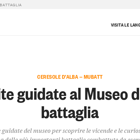
 BATTAGLIA
VISITA LE LAN
CERESOLE D’ALBA — MUBATT
ite guidate al Museo d
battaglia
e guidate del museo per scoprire le vicende e le curios
a delle più importanti battaglie combattute da eserc