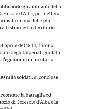
alificando gli ambienti
della
Ceresole d’Alba, permetterà
uriosità
di una delle più
citi stranieri
in territorio
 14 aprile del 1544, furono
ercito degli Imperiali guidato
e l’egemonia in territorio
30 mila soldati,
si concluse
ccontare la battaglia ed
itorio
e la
di Ceresole d’Alba
tudini.