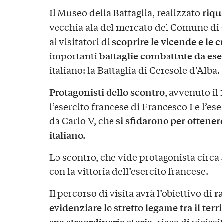
riqu
Il Museo della Battaglia, realizzato
vecchia ala del mercato del Comune di 
scoprire le vicende e le c
ai visitatori di
battaglie combattute da eser
importanti
italiano: la Battaglia di Ceresole d’Alba.
Protagonisti dello scontro
, avvenuto il
l’esercito francese di Francesco I e l’es
si sfidarono per ottener
da Carlo V, che
italiano.
Lo scontro, che vide protagonista circa
con la vittoria dell’esercito francese.
ra
Il percorso di visita avrà l’obiettivo di
evidenziare lo stretto legame tra il terr
sua straordinaria storia,
ricca di vicissi