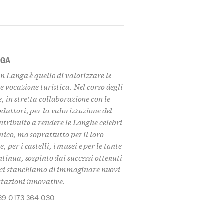
NGA
in Langa è quello di
valorizzare le
e vocazione turistica. Nel corso degli
 in stretta collaborazione con le
duttori, per la valorizzazione del
ontribuito a rendere le Langhe celebri
ico, ma soprattutto per il loro
 per i castelli, i musei
e per le tante
tinua, sospinto dai successi ottenuti
on ci stanchiamo di immaginare nuovi
stazioni innovative.
39 0173 364 030