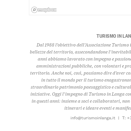
TURISMO IN LA
Dal 1988 l’obiettivo dell’Associazione Turismo 
bellezze del territorio
, assecondandone l’inevitabil
anni abbiamo lavorato con impegno e passione,
amministrazioni pubbliche, con volontari e pro
territorio. Anche noi, così, possiamo dire d’aver c
in tutto il mondo per il turismo enogastronom
straordinario
patrimonio paesaggistico e culturale,
iniziative. Oggi l’impegno di Turismo in Langa con
in questi anni: insieme a soci e collaboratori, n
itinerari e ideare eventi e manife
info@turismoinlanga.it
|
T: +