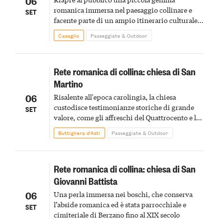
06
romanica immersa nel paesaggio collinare e
SET
facente parte di un ampio itinerario culturale e
storico
Casaglio
Passeggiate & Outdoor
Rete romanica di collina: chiesa di San
Martino
06
Risalente all'epoca carolingia, la chiesa
custodisce testimonianze storiche di grande
SET
valore, come gli affreschi del Quattrocento e le
incisioni sulle pareti che raccontano eventi
Buttigliera d'Asti
Passeggiate & Outdoor
storici locali
Rete romanica di collina: chiesa di San
Giovanni Battista
06
Una perla immersa nei boschi, che conserva
l’abside romanica ed è stata parrocchiale e
SET
cimiteriale di Berzano fino al XIX secolo