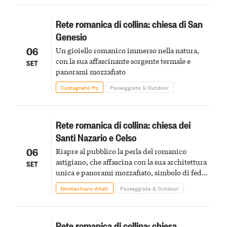
Rete romanica di collina: chiesa di San
Genesio
06
Un gioiello romanico immerso nella natura,
con la sua affascinante sorgente termale e
SET
panorami mozzafiato
Castagneto Po
Passeggiate & Outdoor
Rete romanica di collina: chiesa dei
Santi Nazario e Celso
06
Riapre al pubblico la perla del romanico
astigiano, che affascina con la sua architettura
SET
unica e panorami mozzafiato, simbolo di fede e
storia secolare
Montechiaro d'Asti
Passeggiate & Outdoor
Rete romanica di collina: chiesa