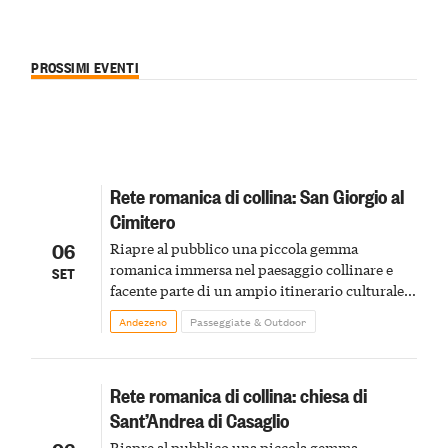
PROSSIMI EVENTI
Rete romanica di collina: San Giorgio al
Cimitero
06
Riapre al pubblico una piccola gemma
romanica immersa nel paesaggio collinare e
SET
facente parte di un ampio itinerario culturale e
storico
Andezeno
Passeggiate & Outdoor
Rete romanica di collina: chiesa di
Sant’Andrea di Casaglio
Riapre al pubblico una piccola gemma