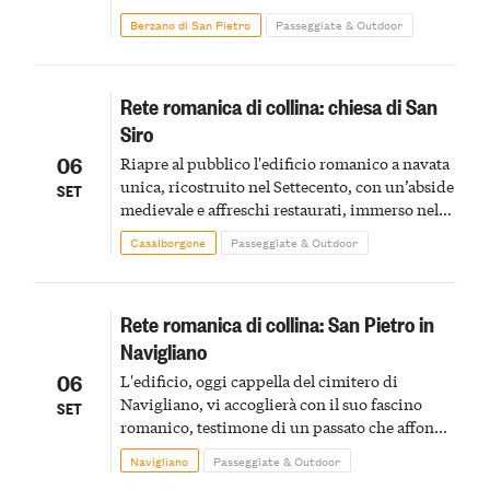
Berzano di San Pietro
Passeggiate & Outdoor
Rete romanica di collina: chiesa di San
Siro
06
Riapre al pubblico l'edificio romanico a navata
unica, ricostruito nel Settecento, con un’abside
SET
medievale e affreschi restaurati, immerso nel
verde delle colline
Casalborgone
Passeggiate & Outdoor
Rete romanica di collina: San Pietro in
Navigliano
06
L'edificio, oggi cappella del cimitero di
Navigliano, vi accoglierà con il suo fascino
SET
romanico, testimone di un passato che affonda
le radici nel XII secolo
Navigliano
Passeggiate & Outdoor