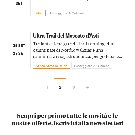
SET
Alba
Passeggiate & Outdoor
Ultra Trail del Moscato d’Asti
Tre fantastiche gare di Trail running, due
25 SET
camminate di Nordic walking e una
27 SET
camminata enogastronomica, per godersi le
colline del Moscato attraverso lo sport
Santo Stefano Belbo
Passeggiate & Outdoor
1
2
3
4
Scopri per primo tutte le novità e le
nostre offerte. Iscriviti alla newsletter!