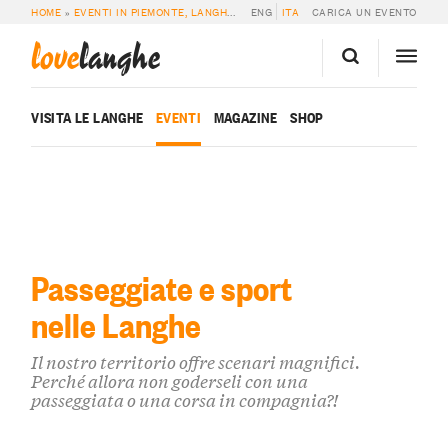
HOME
»
EVENTI IN PIEMONTE, LANGHE E ROERO
ENG
ITA
»
EVENTI SPORTIVI & PASSEG
CARICA UN EVENTO
love
langhe
VISITA LE LANGHE
EVENTI
MAGAZINE
SHOP
Passeggiate e sport
nelle Langhe
Il nostro territorio offre scenari magnifici.
Perché allora non goderseli con una
passeggiata o una corsa in compagnia?!