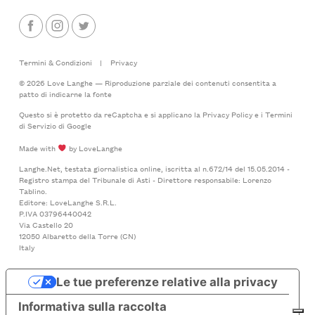
Termini & Condizioni
|
Privacy
© 2026 Love Langhe — Riproduzione parziale dei contenuti consentita a
patto di indicarne la fonte
Questo si è protetto da reCaptcha e si applicano la
Privacy Policy
e i
Termini
di Servizio
di Google
Made with
by LoveLanghe
Langhe.Net, testata giornalistica online, iscritta al n.672/14 del 15.05.2014 -
Registro stampa del Tribunale di Asti - Direttore responsabile: Lorenzo
Tablino.
Editore: LoveLanghe S.R.L.
P.IVA 03796440042
Via Castello 20
12050 Albaretto della Torre (CN)
Italy
Le tue preferenze relative alla privacy
Informativa sulla raccolta