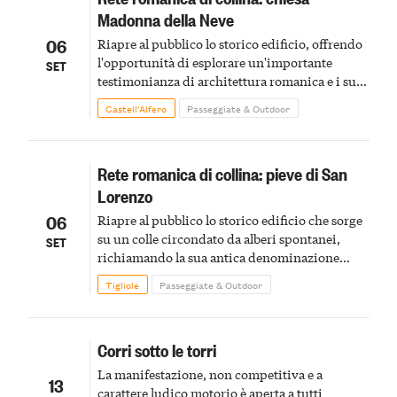
Madonna della Neve
06
Riapre al pubblico lo storico edificio, offrendo
l'opportunità di esplorare un'importante
SET
testimonianza di architettura romanica e i suoi
affreschi
Castell'Alfero
Passeggiate & Outdoor
Rete romanica di collina: pieve di San
Lorenzo
06
Riapre al pubblico lo storico edificio che sorge
su un colle circondato da alberi spontanei,
SET
richiamando la sua antica denominazione
medievale di Teglole superiores
Tigliole
Passeggiate & Outdoor
Corri sotto le torri
La manifestazione, non competitiva e a
13
carattere ludico motorio è aperta a tutti