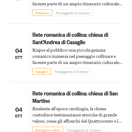
facente parte di un ampio itinerario culturale e
storico
Andezeno
Passeggiate & Outdoor
Rete romanica di collina: chiesa di
Sant’Andrea di Casaglio
04
Riapre al pubblico una piccola gemma
romanica immersa nel paesaggio collinare e
OTT
facente parte di un ampio itinerario culturale e
storico
Casaglio
Passeggiate & Outdoor
Rete romanica di collina: chiesa di San
Martino
04
Risalente all'epoca carolingia, la chiesa
custodisce testimonianze storiche di grande
OTT
valore, come gli affreschi del Quattrocento e le
incisioni sulle pareti che raccontano eventi
Buttigliera d'Asti
Passeggiate & Outdoor