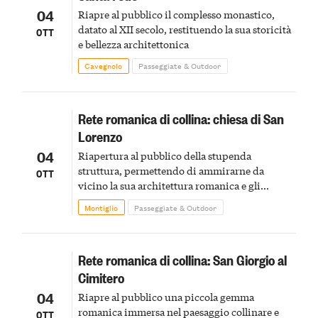
04
Riapre al pubblico il complesso monastico,
datato al XII secolo, restituendo la sua storicità
OTT
e bellezza architettonica
Cavegnolo
Passeggiate & Outdoor
Rete romanica di collina: chiesa di San
Lorenzo
04
Riapertura al pubblico della stupenda
struttura, permettendo di ammirarne da
OTT
vicino la sua architettura romanica e gli
affreschi storici
Montiglio
Passeggiate & Outdoor
Rete romanica di collina: San Giorgio al
Cimitero
04
Riapre al pubblico una piccola gemma
romanica immersa nel paesaggio collinare e
OTT