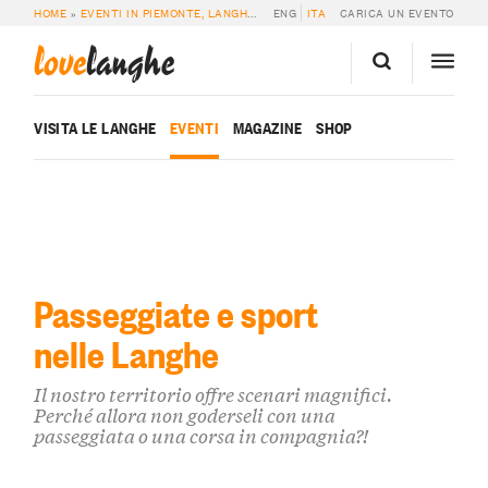
HOME
»
EVENTI IN PIEMONTE, LANGHE E ROERO
ENG
ITA
»
EVENTI SPORTIVI & PASSEG
CARICA UN EVENTO
love
langhe
VISITA LE LANGHE
EVENTI
MAGAZINE
SHOP
Passeggiate e sport
nelle Langhe
Il nostro territorio offre scenari magnifici.
Perché allora non goderseli con una
passeggiata o una corsa in compagnia?!