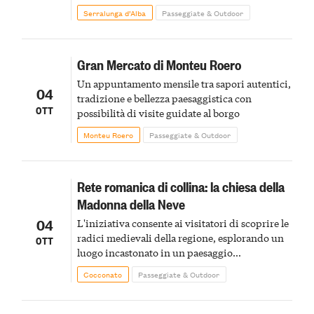
Serralunga d’Alba
Passeggiate & Outdoor
Gran Mercato di Monteu Roero
Un appuntamento mensile tra sapori autentici,
04
tradizione e bellezza paesaggistica con
OTT
possibilità di visite guidate al borgo
Monteu Roero
Passeggiate & Outdoor
Rete romanica di collina: la chiesa della
Madonna della Neve
04
L'iniziativa consente ai visitatori di scoprire le
radici medievali della regione, esplorando un
OTT
luogo incastonato in un paesaggio
caratterizzato da vigneti e valli
Cocconato
Passeggiate & Outdoor