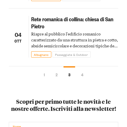
storici locali
Rete romanica di collina: chiesa di San
Pietro
04
Riapre al pubblico l'edificio romanico
caratterizzato da una struttura in pietra e cotto,
OTT
abside semicircolare e decorazioni tipiche del
romanico astigiano
Albugnano
Passeggiate & Outdoor
1
2
3
4
Scopri per primo tutte le novità e le
nostre offerte. Iscriviti alla newsletter!
Nome