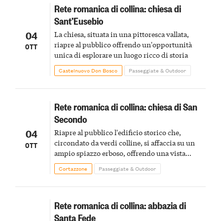
Rete romanica di collina: chiesa di
Sant’Eusebio
04
La chiesa, situata in una pittoresca vallata,
riapre al pubblico offrendo un'opportunità
OTT
unica di esplorare un luogo ricco di storia
Castelnuovo Don Bosco
Passeggiate & Outdoor
Rete romanica di collina: chiesa di San
Secondo
04
Riapre al pubblico l'edificio storico che,
circondato da verdi colline, si affaccia su un
OTT
ampio spiazzo erboso, offrendo una vista
panoramica sulla zona circostante
Cortazzone
Passeggiate & Outdoor
Rete romanica di collina: abbazia di
Santa Fede