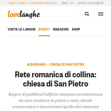
HOME
»
EVENTI
»
PASSEGGIATE & OUTDOOR
ENG
»
RETE ROMANICA DI COLLINA: CH
ITA
CARICA UN EVENTO
love
langhe
VISITA LE LANGHE
EVENTI
MAGAZINE
SHOP
ALBUGNANO — CHIESA DI SAN PIETRO
Rete romanica di collina:
chiesa di San Pietro
Riapre al pubblico l'edificio romanico caratterizzato
da una struttura in pietra e cotto, abside
semicircolare e decorazioni tipiche del romanico