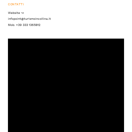
CONTATTI
Website ↝
infopoint@turismoincollina.it
Mob: +39 333 1365812