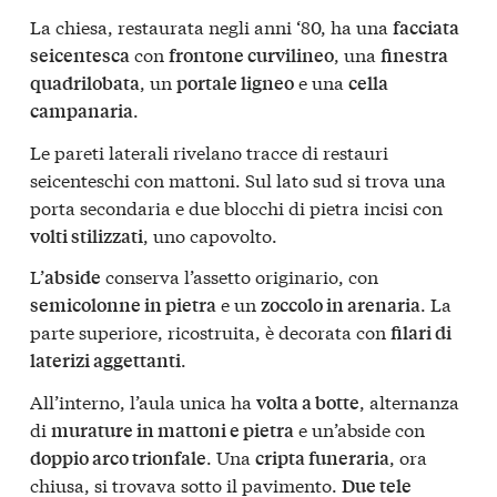
La chiesa, restaurata negli anni ‘80, ha una
facciata
con
, una
seicentesca
frontone curvilineo
finestra
, un
e una
quadrilobata
portale ligneo
cella
.
campanaria
Le pareti laterali rivelano tracce di restauri
seicenteschi con mattoni. Sul lato sud si trova una
porta secondaria e due blocchi di pietra incisi con
, uno capovolto.
volti stilizzati
L’
conserva l’assetto originario, con
abside
e un
. La
semicolonne in pietra
zoccolo in arenaria
parte superiore, ricostruita, è decorata con
filari di
.
laterizi aggettanti
All’interno, l’aula unica ha
, alternanza
volta a botte
di
e un’abside con
murature in mattoni e pietra
. Una
, ora
doppio arco trionfale
cripta funeraria
chiusa, si trovava sotto il pavimento.
Due tele