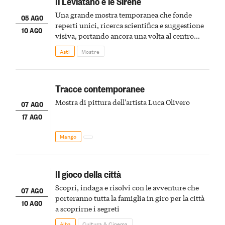
Il Leviatano e le Sirene
Una grande mostra temporanea che fonde
05 AGO
reperti unici, ricerca scientifica e suggestione
10 AGO
visiva, portando ancora una volta al centro
della scena le meraviglie del passato astigiano
Asti
Mostre
Tracce contemporanee
Mostra di pittura dell'artista Luca Olivero
07 AGO
17 AGO
Mango
Il gioco della città
Scopri, indaga e risolvi con le avventure che
07 AGO
porteranno tutta la famiglia in giro per la città
10 AGO
a scoprirne i segreti
Alba
Cultura & Cinema