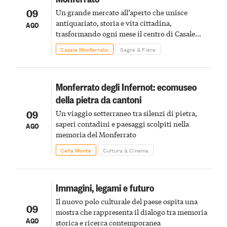
09
Un grande mercato all’aperto che unisce
antiquariato, storia e vita cittadina,
AGO
trasformando ogni mese il centro di Casale
Monferrato in un luogo di scoperta e racconto
Casale Monferrato
Sagre & Fiere
Monferrato degli Infernot: ecomuseo
della pietra da cantoni
09
Un viaggio sotterraneo tra silenzi di pietra,
saperi contadini e paesaggi scolpiti nella
AGO
memoria del Monferrato
Cella Monte
Cultura & Cinema
Immagini, legami e futuro
Il nuovo polo culturale del paese ospita una
09
mostra che rappresenta il dialogo tra memoria
AGO
storica e ricerca contemporanea