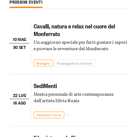
PROSSIMI EVENTI
Cavalli, natura e relax nel cuore del
Monferrato
10 MAG
Un soggiorno speciale per farvi gustare i sapori
30 SET
e provare le avventure del Monferrato
Bistagno
Passeggiate & Outdoor
SediMenti
Mostra personale di arte contemporanea
22 LUG
dell'artista Silvia Ruata
16 AGO
Albaretto Torre