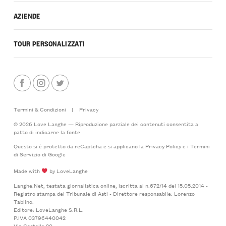
AZIENDE
TOUR PERSONALIZZATI
Termini & Condizioni
|
Privacy
© 2026 Love Langhe — Riproduzione parziale dei contenuti consentita a
patto di indicarne la fonte
Questo si è protetto da reCaptcha e si applicano la
Privacy Policy
e i
Termini
di Servizio
di Google
Made with
by LoveLanghe
Langhe.Net, testata giornalistica online, iscritta al n.672/14 del 15.05.2014 -
Registro stampa del Tribunale di Asti - Direttore responsabile: Lorenzo
Tablino.
Editore: LoveLanghe S.R.L.
P.IVA 03796440042
Via Castello 20