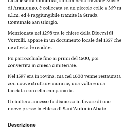
La
, situata nella frazione Masio
chiesetta romanica
di
, è collocata su un piccolo colle a 369 m
Aramengo
s.l.m. ed è raggiungibile tramite la
Strada
.
Comunale San Giorgio
Menzionata nel
tra le chiese della
1298
Diocesi di
, appare in un documento locale del
che
Vercelli
1357
ne attesta le rendite.
Fu parrocchiale fino ai primi del
, poi
1500
.
convertita in chiesa cimiteriale
Nel
era in rovina, ma nel
venne restaurata
1597
1600
con nuove strutture murarie, una volta e una
facciata con cella campanaria.
Il cimitero annesso fu dismesso in favore di uno
nuovo presso la chiesa di
.
Sant’Antonio Abate
Descrizione