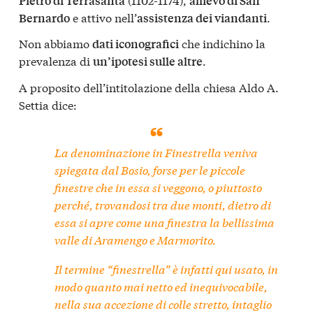
Pietro di Terrasanta
allievo di San
e attivo nell’
.
Bernardo
assistenza dei viandanti
Non abbiamo
che indichino la
dati iconografici
prevalenza di
.
un’ipotesi sulle altre
A proposito dell’intitolazione della chiesa Aldo A.
Settia dice:
La denominazione
in Finestrella
veniva
spiegata dal Bosio, forse per le piccole
finestre che in essa si veggono, o piuttosto
perché, trovandosi tra due monti, dietro di
essa si apre come una finestra la bellissima
valle di Aramengo e Marmorito.
Il termine “finestrella” è infatti qui usato, in
modo quanto mai netto ed inequivocabile,
nella sua accezione di colle stretto, intaglio