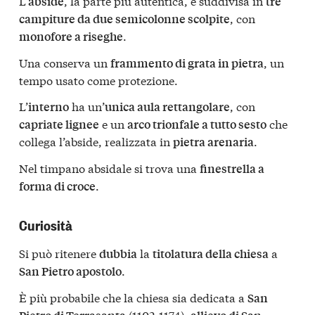
L’
, la parte più autentica, è suddivisa in
abside
tre
, con
campiture da due semicolonne scolpite
.
monofore a riseghe
Una conserva un
, un
frammento di grata in pietra
tempo usato come protezione.
L’
ha un’
, con
interno
unica aula rettangolare
e un
che
capriate lignee
arco trionfale a tutto sesto
collega l’abside, realizzata in
.
pietra arenaria
Nel timpano absidale si trova una
finestrella a
.
forma di croce
Curiosità
Si può ritenere
la
a
dubbia
titolatura della chiesa
.
San Pietro apostolo
È più probabile che la chiesa sia dedicata a
San
(1102-1174),