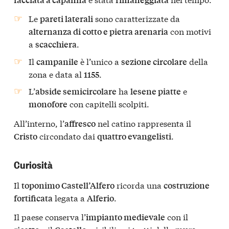
Le
sono caratterizzate da
pareti laterali
con motivi
alternanza di cotto e pietra arenaria
a
.
scacchiera
Il
è l’unico a
della
campanile
sezione circolare
zona e data al
.
1155
L’
ha
e
abside semicircolare
lesene piatte
con capitelli scolpiti.
monofore
All’interno, l’
nel catino rappresenta il
affresco
circondato dai
.
Cristo
quattro evangelisti
Curiosità
Il
ricorda una
toponimo Castell’Alfero
costruzione
legata a
.
fortificata
Alferio
Il paese conserva l’
con il
impianto medievale