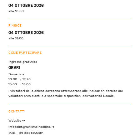
04 OTTOBRE 2026
alle 10:00
FINISCE
04 OTTOBRE 2026
alle 18:00
COME PARTECIPARE
Ingresso gratutito
ORARI
Domenica
10:00 → 12:20
15:00 → 18:00
I visitatori della chiesa dovranno ottemperare alle indicazioni fornite dai
volontari presidianti e a specifiche disposizioni dell’Autorità Locale.
CONTATTI
Website ↝
infopoint@turismoincollina.it
Mob: +39 333 1365812