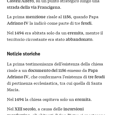
, su un punto strategico lungo una
Castell’Alfero
.
strada della via Francigena
La prima
risale al
, quando Papa
menzione
1156
la indicò come parte di tre
.
Adriano IV
feudi
Nel
era abitata solo da un
, mentre il
1494
eremita
territorio circostante era stato
.
abbandonato
Notizie storiche
La prima testimonianza dell’esistenza della chiesa
risale a un
emesso da
documento del 1156
Papa
, che confermava l’esistenza di
Adriano IV
tre feudi
di pertinenza ecclesiastica, tra cui quella di Santa
Maria.
Nel
la chiesa ospitava solo un
.
1494
eremita
Nel
, a causa delle
XIII secolo
incursioni
, gli abitanti di San Pietro si spostarono