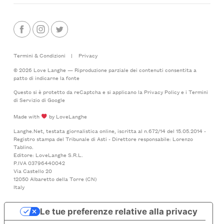
Termini & Condizioni
|
Privacy
© 2026 Love Langhe — Riproduzione parziale dei contenuti consentita a
patto di indicarne la fonte
Questo si è protetto da reCaptcha e si applicano la
Privacy Policy
e i
Termini
di Servizio
di Google
Made with
by LoveLanghe
Langhe.Net, testata giornalistica online, iscritta al n.672/14 del 15.05.2014 -
Registro stampa del Tribunale di Asti - Direttore responsabile: Lorenzo
Tablino.
Editore: LoveLanghe S.R.L.
P.IVA 03796440042
Via Castello 20
12050 Albaretto della Torre (CN)
Italy
Le tue preferenze relative alla privacy