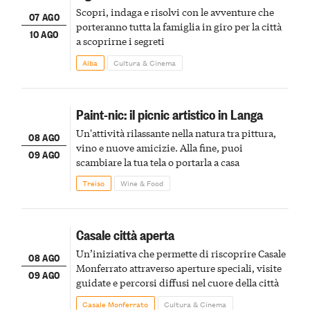
Scopri, indaga e risolvi con le avventure che
07 AGO
porteranno tutta la famiglia in giro per la città
10 AGO
a scoprirne i segreti
Alba
Cultura & Cinema
Paint-nic: il picnic artistico in Langa
Un'attività rilassante nella natura tra pittura,
08 AGO
vino e nuove amicizie. Alla fine, puoi
09 AGO
scambiare la tua tela o portarla a casa
Treiso
Wine & Food
Casale città aperta
Un’iniziativa che permette di riscoprire Casale
08 AGO
Monferrato attraverso aperture speciali, visite
09 AGO
guidate e percorsi diffusi nel cuore della città
Casale Monferrato
Cultura & Cinema