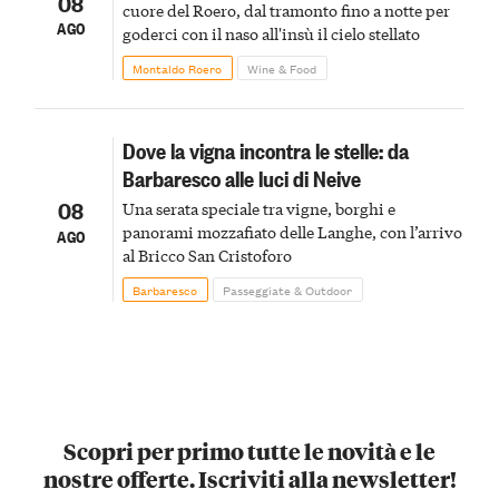
08
cuore del Roero, dal tramonto fino a notte per
AGO
goderci con il naso all'insù il cielo stellato
Montaldo Roero
Wine & Food
Dove la vigna incontra le stelle: da
Barbaresco alle luci di Neive
08
Una serata speciale tra vigne, borghi e
panorami mozzafiato delle Langhe, con l’arrivo
AGO
al Bricco San Cristoforo
Barbaresco
Passeggiate & Outdoor
Scopri per primo tutte le novità e le
nostre offerte. Iscriviti alla newsletter!