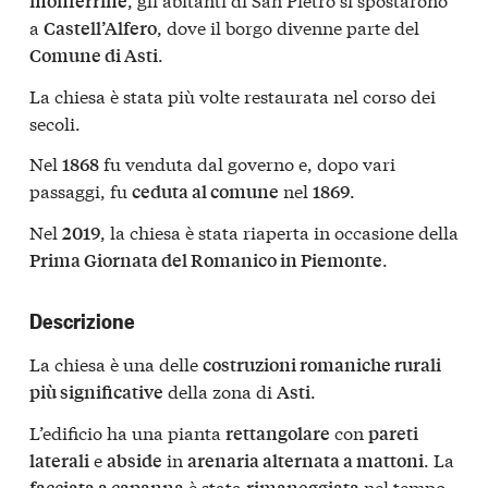
monferrine
a
, dove il borgo divenne parte del
Castell’Alfero
.
Comune di Asti
La chiesa è stata più volte restaurata nel corso dei
secoli.
Nel
fu venduta dal governo e, dopo vari
1868
passaggi, fu
nel
.
ceduta al comune
1869
Nel
, la chiesa è stata riaperta in occasione della
2019
.
Prima Giornata del Romanico in Piemonte
Descrizione
La chiesa è una delle
costruzioni romaniche rurali
della zona di
.
più significative
Asti
L’edificio ha una pianta
con
rettangolare
pareti
e
in
. La
laterali
abside
arenaria alternata a mattoni
è stata
nel tempo.
facciata a capanna
rimaneggiata