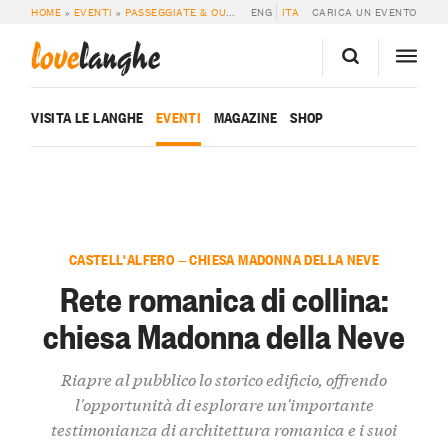
HOME
»
EVENTI
»
PASSEGGIATE & OUTDOOR
ENG
»
RETE ROMANICA DI COLLINA: 
ITA
CARICA UN EVENTO
love
langhe
VISITA LE LANGHE
EVENTI
MAGAZINE
SHOP
CASTELL'ALFERO — CHIESA MADONNA DELLA NEVE
Rete romanica di collina:
chiesa Madonna della Neve
Riapre al pubblico lo storico edificio, offrendo
l'opportunità di esplorare un'importante
testimonianza di architettura romanica e i suoi