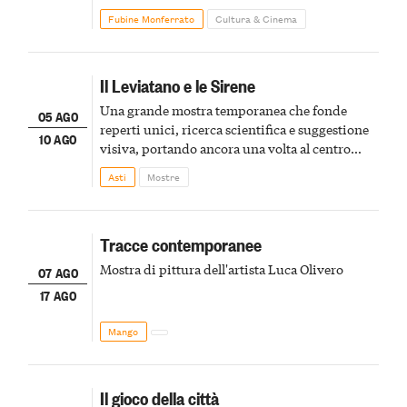
Fubine Monferrato
Cultura & Cinema
Il Leviatano e le Sirene
Una grande mostra temporanea che fonde
05 AGO
reperti unici, ricerca scientifica e suggestione
10 AGO
visiva, portando ancora una volta al centro
della scena le meraviglie del passato astigiano
Asti
Mostre
Tracce contemporanee
Mostra di pittura dell'artista Luca Olivero
07 AGO
17 AGO
Mango
Il gioco della città