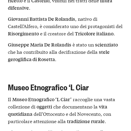
e il
, visibili nei tratti delle
ricetto
Castello
mura
.
difensive
, nativo di
Giovanni Battista De Rolandis
Castell’Alfero, è considerato uno dei protagonisti del
e il creatore del
.
Risorgimento
Tricolore italiano
è stato un
Giuseppe Maria De Rolandis
scienziato
che ha contribuito alla decifrazione della
stele
.
geroglifica di Rosetta
Museo Etnografico ‘L Ciar
Il
raccoglie una vasta
Museo Etnografico ‘L Ciar’
collezione di
che documentano la
oggetti
vita
dell’Ottocento e del Novecento, con
quotidiana
particolare attenzione alla
.
tradizione rurale