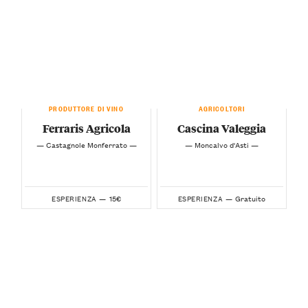
PRODUTTORE DI VINO
AGRICOLTORI
Ferraris Agricola
Cascina Valeggia
— Castagnole Monferrato —
— Moncalvo d'Asti —
15€
Gratuito
ESPERIENZA —
ESPERIENZA —