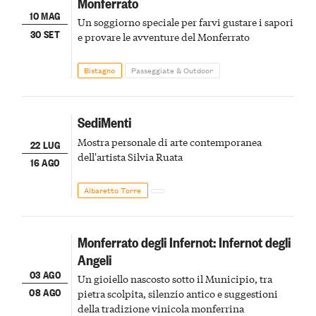
Monferrato
10 MAG
Un soggiorno speciale per farvi gustare i sapori
30 SET
e provare le avventure del Monferrato
Bistagno
Passeggiate & Outdoor
SediMenti
Mostra personale di arte contemporanea
22 LUG
dell'artista Silvia Ruata
16 AGO
Albaretto Torre
Monferrato degli Infernot: Infernot degli
Angeli
03 AGO
Un gioiello nascosto sotto il Municipio, tra
08 AGO
pietra scolpita, silenzio antico e suggestioni
della tradizione vinicola monferrina