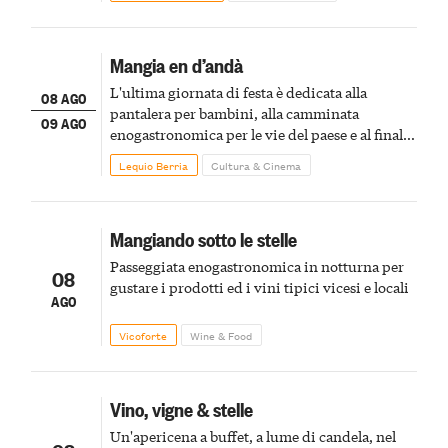
Mangia en d’andà
L'ultima giornata di festa è dedicata alla
08 AGO
pantalera per bambini, alla camminata
09 AGO
enogastronomica per le vie del paese e al finale
pirotecnico
Lequio Berria
Cultura & Cinema
Mangiando sotto le stelle
Passeggiata enogastronomica in notturna per
08
gustare i prodotti ed i vini tipici vicesi e locali
AGO
Vicoforte
Wine & Food
Vino, vigne & stelle
Un'apericena a buffet, a lume di candela, nel