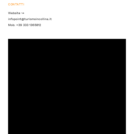
CONTATTI
Website ↝
infopoint@turismoincollina.it
Mob: +39 333 1365812