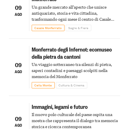
09
Un grande mercato all’aperto che unisce
antiquariato, storia e vita cittadina,
AGO
trasformando ogni mese il centro di Casale
Monferrato in un luogo di scoperta e racconto
Casale Monferrato
Sagre & Fiere
Monferrato degli Infernot: ecomuseo
della pietra da cantoni
09
Un viaggio sotterraneo tra silenzi di pietra,
saperi contadini e paesaggi scolpiti nella
AGO
memoria del Monferrato
Cella Monte
Cultura & Cinema
Immagini, legami e futuro
Il nuovo polo culturale del paese ospita una
09
mostra che rappresenta il dialogo tra memoria
AGO
storica e ricerca contemporanea