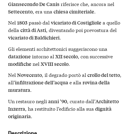
riferisce che, ancora nel
Giansecondo De Canis
, era una
.
Settecento
chiesa cimiteriale
Nel
passò dal
a quello
1803
vicariato di Costigliole
della
, diventando poi prevostura del
città di Asti
.
vicariato di Baldichieri
Gli elementi architettonici suggeriscono una
intorno al
, con successive
datazione
XII secolo
nel
.
modifiche
XVIII secolo
Nel
, il degrado portò al
,
Novecento
crollo del tetto
all’
e alla
infiltrazione dell’acqua
rovina della
.
muratura
Un restauro negli
, curato dall’
anni ’90
Architetto
, ha restituito l’edificio alla sua
Inzerra
dignità
.
originaria
Descrizione