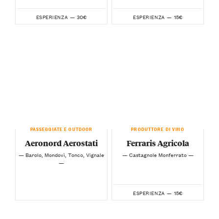
30€
15€
ESPERIENZA —
ESPERIENZA —
PASSEGGIATE E OUTDOOR
PRODUTTORE DI VINO
Aeronord Aerostati
Ferraris Agricola
— Barolo, Mondovì, Tonco, Vignale
— Castagnole Monferrato —
—
15€
ESPERIENZA —