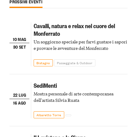
PROSSIMI EVENTI
Cavalli, natura e relax nel cuore del
Monferrato
10 MAG
Un soggiorno speciale per farvi gustare i sapori
30 SET
e provare le avventure del Monferrato
Bistagno
Passeggiate & Outdoor
SediMenti
Mostra personale di arte contemporanea
22 LUG
dell'artista Silvia Ruata
16 AGO
Albaretto Torre