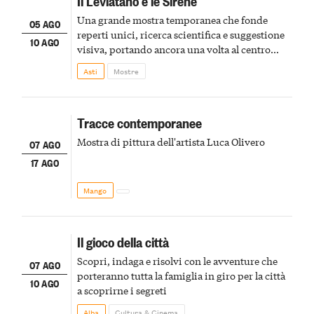
Il Leviatano e le Sirene
Una grande mostra temporanea che fonde
05 AGO
reperti unici, ricerca scientifica e suggestione
10 AGO
visiva, portando ancora una volta al centro
della scena le meraviglie del passato astigiano
Asti
Mostre
Tracce contemporanee
Mostra di pittura dell'artista Luca Olivero
07 AGO
17 AGO
Mango
Il gioco della città
Scopri, indaga e risolvi con le avventure che
07 AGO
porteranno tutta la famiglia in giro per la città
10 AGO
a scoprirne i segreti
Alba
Cultura & Cinema