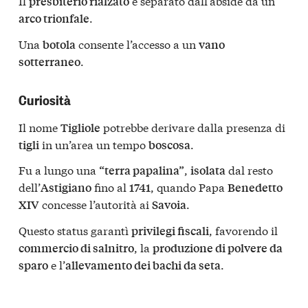
Il
è separato dall’abside da un
presbiterio rialzato
.
arco trionfale
Una
consente l’accesso a un
botola
vano
.
sotterraneo
Curiosità
Il nome
potrebbe derivare dalla presenza di
Tigliole
in un’area un tempo
.
tigli
boscosa
Fu a lungo una
,
dal resto
“terra papalina”
isolata
dell’
fino al
, quando Papa
Astigiano
1741
Benedetto
concesse l’autorità ai
.
XIV
Savoia
Questo status garantì
, favorendo il
privilegi fiscali
, la
commercio di salnitro
produzione di polvere da
e l’
.
sparo
allevamento dei bachi da seta