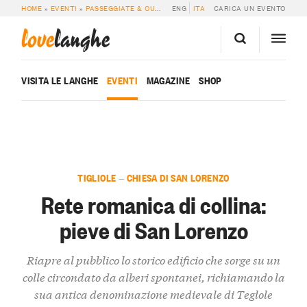
HOME
»
EVENTI
»
PASSEGGIATE & OUTDOOR
ENG
»
RETE ROMANICA DI COLLINA: P
ITA
CARICA UN EVENTO
love
langhe
VISITA LE LANGHE
EVENTI
MAGAZINE
SHOP
TIGLIOLE — CHIESA DI SAN LORENZO
Rete romanica di collina:
pieve di San Lorenzo
Riapre al pubblico lo storico edificio che sorge su un
colle circondato da alberi spontanei, richiamando la
sua antica denominazione medievale di Teglole