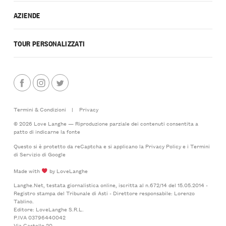
AZIENDE
TOUR PERSONALIZZATI
Termini & Condizioni
|
Privacy
© 2026 Love Langhe — Riproduzione parziale dei contenuti consentita a
patto di indicarne la fonte
Questo si è protetto da reCaptcha e si applicano la
Privacy Policy
e i
Termini
di Servizio
di Google
Made with
by LoveLanghe
Langhe.Net, testata giornalistica online, iscritta al n.672/14 del 15.05.2014 -
Registro stampa del Tribunale di Asti - Direttore responsabile: Lorenzo
Tablino.
Editore: LoveLanghe S.R.L.
P.IVA 03796440042
Via Castello 20