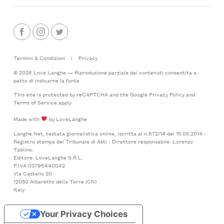
Termini & Condizioni
|
Privacy
© 2026 Love Langhe — Riproduzione parziale dei contenuti consentita a
patto di indicarne la fonte
This site is protected by reCAPTCHA and the Google
Privacy Policy
and
Terms of Service
apply
Made with
by LoveLanghe
Langhe.Net, testata giornalistica online, iscritta al n.672/14 del 15.05.2014 -
Registro stampa del Tribunale di Asti - Direttore responsabile: Lorenzo
Tablino.
Editore: LoveLanghe S.R.L.
P.IVA 03796440042
Via Castello 20
12050 Albaretto della Torre (CN)
Italy
Your Privacy Choices