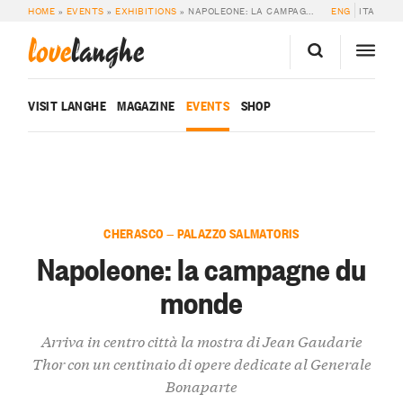
HOME
»
EVENTS
»
EXHIBITIONS
»
NAPOLEONE: LA CAMPAGNE DU MONDE
ENG
ITA
love
langhe
VISIT LANGHE
MAGAZINE
EVENTS
SHOP
CHERASCO — PALAZZO SALMATORIS
Napoleone: la campagne du
monde
Arriva in centro città la mostra di Jean Gaudarie
Thor con un centinaio di opere dedicate al Generale
Bonaparte