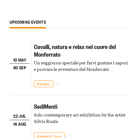
UPCOMING EVENTS
Cavalli, natura e relax nel cuore del
Monferrato
10 MAY
Un soggiorno speciale per farvi gustare i sapori
30 SEP
e provare le avventure del Monferrato
Bistagno
SediMenti
Solo contemporary art exhibition by the artist
22 JUL
Silvia Ruata
16 AUG
Albaretto Torre