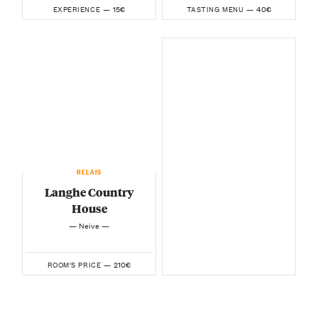
15€
40€
EXPERIENCE —
TASTING MENU —
RELAIS
Langhe Country
House
— Neive —
210€
ROOM'S PRICE —