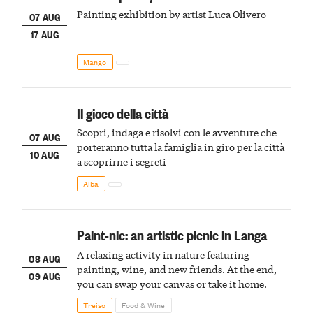
Painting exhibition by artist Luca Olivero
07 AUG
17 AUG
Mango
Il gioco della città
Scopri, indaga e risolvi con le avventure che
07 AUG
porteranno tutta la famiglia in giro per la città
10 AUG
a scoprirne i segreti
Alba
Paint-nic: an artistic picnic in Langa
A relaxing activity in nature featuring
08 AUG
painting, wine, and new friends. At the end,
09 AUG
you can swap your canvas or take it home.
Treiso
Food & Wine