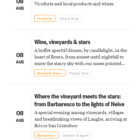
08
Vicoforte and local products and wines
AUG
Vicoforte
Food & Wine
Wine, vineyards & stars
A buffet aperitif dinner, by candlelight, in the
08
heart of Roero, from sunset until nightfall to
AUG
enjoy the starry sky with our noses pointed
upward
Montaldo Roero
Food & Wine
Where the vineyard meets the stars:
from Barbaresco to the lights of Neive
08
A special evening among vineyards, villages
and breathtaking views of Langhe, arriving at
AUG
Bricco San Cristoforo
Barbaresco
Outdoor & Sport