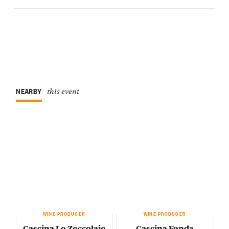
NEARBY
this event
WINE PRODUCER
WINE PRODUCER
Cascina Lo Zoccolaio
Cascina Fonda