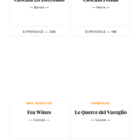
— Barolo —
— Neive —
30€
15€
EXPERIENCE —
EXPERIENCE —
WINE PRODUCER
FARMHOUSE
Fea Wines
Le Querce del Vareglio
— Calosso —
— Canale —