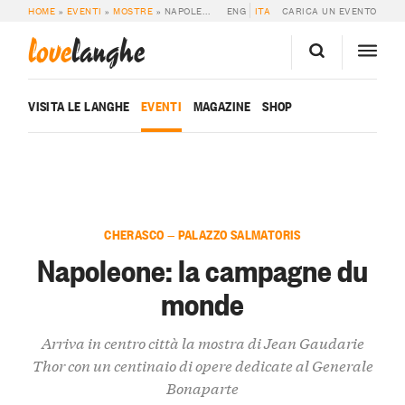
HOME
»
EVENTI
»
MOSTRE
»
NAPOLEONE: LA CAMPAGNE DU MONDE
ENG
ITA
CARICA UN EVENTO
love
langhe
VISITA LE LANGHE
EVENTI
MAGAZINE
SHOP
CHERASCO — PALAZZO SALMATORIS
Napoleone: la campagne du
monde
Arriva in centro città la mostra di Jean Gaudarie
Thor con un centinaio di opere dedicate al Generale
Bonaparte