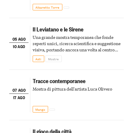
Albaretto Torre
Il Leviatano e le Sirene
Una grande mostra temporanea che fonde
05 AGO
reperti unici, ricerca scientifica e suggestione
10 AGO
visiva, portando ancora una volta al centro
della scena le meraviglie del passato astigiano
Asti
Mostre
Tracce contemporanee
Mostra di pittura dell'artista Luca Olivero
07 AGO
17 AGO
Mango
Il gioco della città