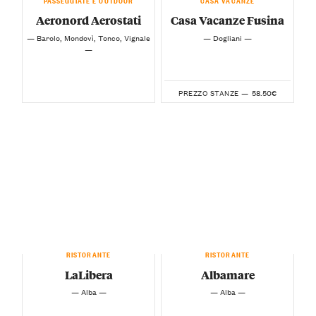
Aeronord Aerostati
Casa Vacanze Fusina
— Barolo, Mondovì, Tonco, Vignale
— Dogliani —
—
58.50€
PREZZO STANZE —
RISTORANTE
RISTORANTE
LaLibera
Albamare
— Alba —
— Alba —