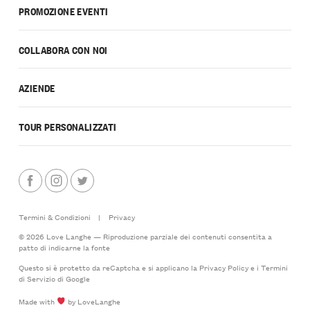
PROMOZIONE EVENTI
COLLABORA CON NOI
AZIENDE
TOUR PERSONALIZZATI
Termini & Condizioni
|
Privacy
© 2026 Love Langhe — Riproduzione parziale dei contenuti consentita a
patto di indicarne la fonte
Questo si è protetto da reCaptcha e si applicano la
Privacy Policy
e i
Termini
di Servizio
di Google
Made with
by LoveLanghe