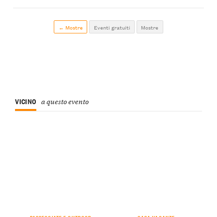
← Mostre
Eventi gratuiti
Mostre
VICINO
a questo evento
PASSEGGIATE E OUTDOOR
CASA VACANZE