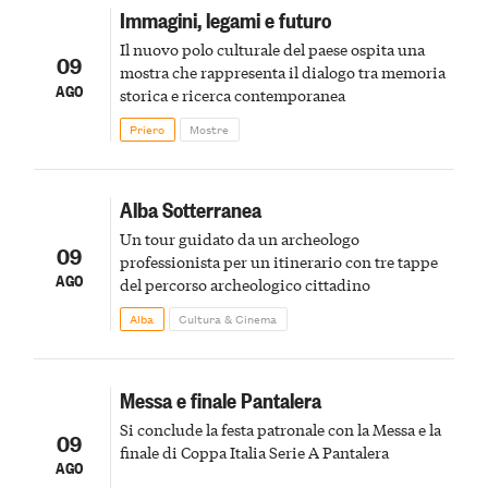
Immagini, legami e futuro
Il nuovo polo culturale del paese ospita una
09
mostra che rappresenta il dialogo tra memoria
AGO
storica e ricerca contemporanea
Priero
Mostre
Alba Sotterranea
Un tour guidato da un archeologo
09
professionista per un itinerario con tre tappe
AGO
del percorso archeologico cittadino
Alba
Cultura & Cinema
Messa e finale Pantalera
Si conclude la festa patronale con la Messa e la
09
finale di Coppa Italia Serie A Pantalera
AGO