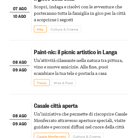
Scopri, indaga e risolvi con le avventure che
07 AGO
porteranno tutta la famiglia in giro per la città
10 AGO
a scoprirne i segreti
Alba
Cultura & Cinema
Paint-nic: il picnic artistico in Langa
Un'attività rilassante nella natura tra pittura,
08 AGO
vino e nuove amicizie. Alla fine, puoi
09 AGO
scambiare la tua tela o portarla a casa
Treiso
Wine & Food
Casale città aperta
Un’iniziativa che permette di riscoprire Casale
08 AGO
Monferrato attraverso aperture speciali, visite
09 AGO
guidate e percorsi diffusi nel cuore della città
Casale Monferrato
Cultura & Cinema