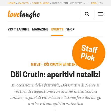
HOME
»
EVENTS
»
FOOD & WINE
»
DÖI CRUTIN: APERITIVI NATALIZI
ENG
ITA
love
langhe
VISIT LANGHE
MAGAZINE
EVENTS
SHOP
Staff
Pick
NEIVE — DÖI CRUTIN WINE SHOP
Döi Crutin: aperitivi natalizi
In occasione delle festività, Döi Crutin di Neive si
vestirà di suggestione con alcune installazioni
uniche, capaci di valorizzare l’atmosfera del borgo
antico e il suo spirito autentico