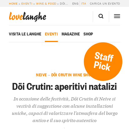
HOME
»
EVENTI
»
WINE & FOOD
»
DÖI CRUTIN: APERITIVI NATALIZI
ENG
ITA
CARICA UN EVENTO
love
langhe
VISITA LE LANGHE
EVENTI
MAGAZINE
SHOP
Staff
Pick
NEIVE — DÖI CRUTIN WINE SHOP
Döi Crutin: aperitivi natalizi
In occasione delle festività, Döi Crutin di Neive si
vestirà di suggestione con alcune installazioni
uniche, capaci di valorizzare l’atmosfera del borgo
antico e il suo spirito autentico