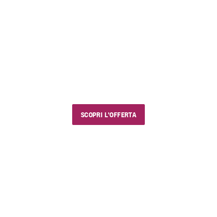
FINO AL 23 AGOSTO 2026
EstiVini
I nostri saldi estivi
Usa il codice sconto "estivini5" e goditi vini e
prodotti golosi, con chi vuoi e dove vuoi.
SCOPRI L'OFFERTA