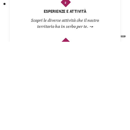
2
ESPERIENZE E ATTIVITÀ
Scopri le diverse attività che il nostro
territorio ha in serbo per te.
↝
3
RISTORANTI E OSTERIE
Organizza un pranzo o una cena e lasciati
coccolare dagli chef del territorio.
↝
4
CANTINE
Conosci i produttori, degusta i loro vini e
ascolta la storia di ogni etichetta.
↝