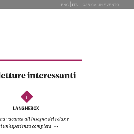
ENG
ITA
CARICA UN EVENTO
GHE
EVENTI
MAGAZINE
SHOP
letture interessanti
1
LANGHEBOX
na vacanza all'insegna del relax e
vi un'esperienza completa.
↝