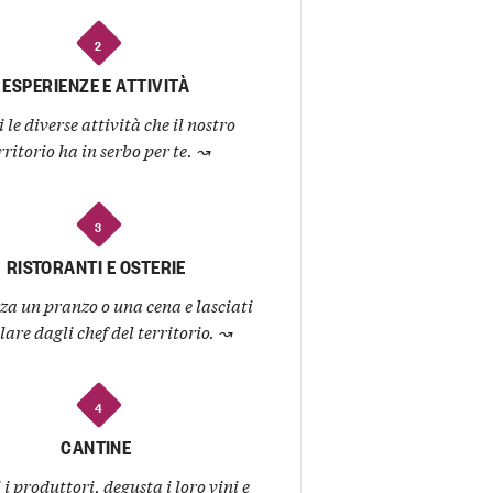
2
ESPERIENZE E ATTIVITÀ
 le diverse attività che il nostro
rritorio ha in serbo per te.
↝
3
RISTORANTI E OSTERIE
za un pranzo o una cena e lasciati
lare dagli chef del territorio.
↝
4
CANTINE
i produttori, degusta i loro vini e