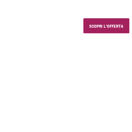
e prodotti golosi, con chi vuoi 
SCOPRI L'OFFERTA