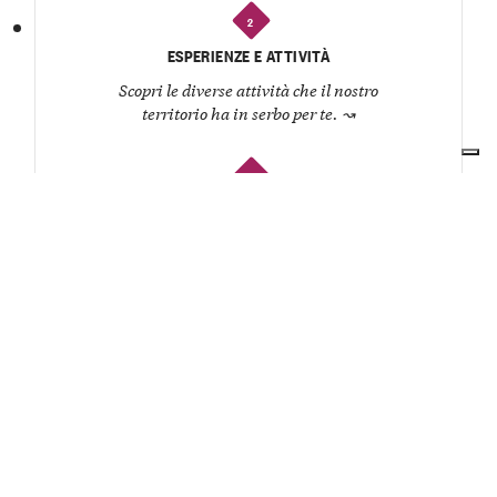
2
ESPERIENZE E ATTIVITÀ
Scopri le diverse attività che il nostro
territorio ha in serbo per te.
↝
3
RISTORANTI E OSTERIE
Organizza un pranzo o una cena e lasciati
coccolare dagli chef del territorio.
↝
4
CANTINE
Conosci i produttori, degusta i loro vini e
ascolta la storia di ogni etichetta.
↝