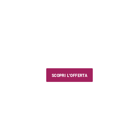
FINO AL 23 AGOSTO 2026
EstiVini
I nostri saldi estivi
Usa il codice sconto "estivini5" e goditi vini e
prodotti golosi, con chi vuoi e dove vuoi.
SCOPRI L'OFFERTA