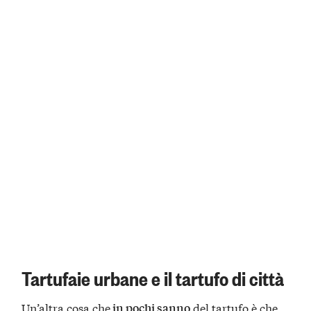
Tartufaie urbane e il tartufo di città
Un’altra cosa che
del tartufo è che,
in pochi sanno