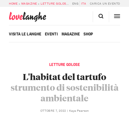
HOME
»
MAGAZINE
»
LETTURE GOLOSE
»
L’HABITAT DEL TARTUFO, STRUMENT
ENG
ITA
CARICA UN EVENTO
love
langhe
VISITA LE LANGHE
EVENTI
MAGAZINE
SHOP
LETTURE GOLOSE
L'habitat del tartufo
strumento di sostenibilità
ambientale
Kaya Pearson
OTTOBRE 7, 2022