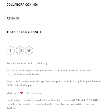
COLLABORA CON NOI
AZIENDE
TOUR PERSONALIZZATI
Termini & Condizioni
|
Privacy
© 2026 Love Langhe — Riproduzione parziale dei contenuti consentita a
patto di indicarne la fonte
Questo si è protetto da reCaptcha e si applicano la
Privacy Policy
e i
Termini
di Servizio
di Google
Made with
by LoveLanghe
Langhe.Net, testata giornalistica online, iscritta al n.672/14 del 15.05.2014 -
Registro stampa del Tribunale di Asti - Direttore responsabile: Lorenzo
Tablino.