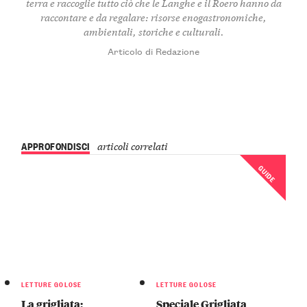
terra e raccoglie tutto ciò che le Langhe e il Roero hanno da
raccontare e da regalare: risorse enogastronomiche,
ambientali, storiche e culturali.
Articolo di Redazione
APPROFONDISCI
articoli correlati
GUIDE
LETTURE GOLOSE
LETTURE GOLOSE
La grigliata:
Speciale Grigliata