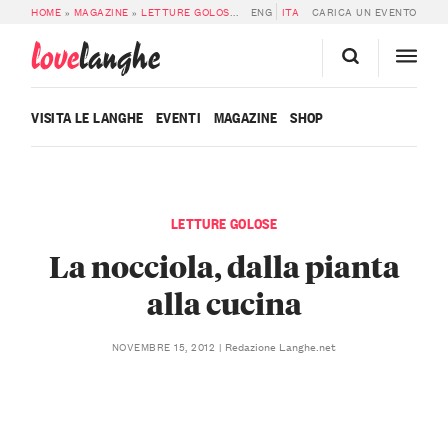
HOME
»
MAGAZINE
»
LETTURE GOLOSE
»
LA NOCCIOLA, DALLA PIANTA ALLA 
ENG
ITA
CARICA UN EVENTO
love
langhe
VISITA LE LANGHE
EVENTI
MAGAZINE
SHOP
LETTURE GOLOSE
La nocciola, dalla pianta
alla cucina
Redazione Langhe.net
NOVEMBRE 15, 2012