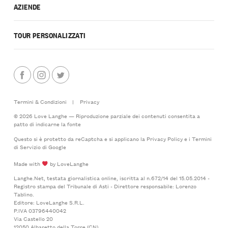
AZIENDE
TOUR PERSONALIZZATI
Termini & Condizioni
|
Privacy
© 2026 Love Langhe — Riproduzione parziale dei contenuti consentita a
patto di indicarne la fonte
Questo si è protetto da reCaptcha e si applicano la
Privacy Policy
e i
Termini
di Servizio
di Google
Made with
by LoveLanghe
Langhe.Net, testata giornalistica online, iscritta al n.672/14 del 15.05.2014 -
Registro stampa del Tribunale di Asti - Direttore responsabile: Lorenzo
Tablino.
Editore: LoveLanghe S.R.L.
P.IVA 03796440042
Via Castello 20
12050 Albaretto della Torre (CN)