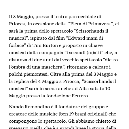
Il 3 Maggio, presso il teatro parrocchiale di
Priocca, in occasione della “Fiera di Primavera”, ci
sarà la prima dello spettacolo “Scissorhands il
musical”, ispirato dal film “Edward mani di
forbice” di Tim Burton e proposto in chiave
musical dalla compagnia “
i secondi (m)atti
” che, a
distanza di due anni dal vecchio spettacolo “dietro
l’ombra di una maschera”, ritornano a calcare i
palchi piemontesi. Oltre alla prima del 3 Maggio e
la replica del 4 Maggio a
Priocca
, “Scissorhands il
musical” sarà in scena anche ad
Alba
sabato 10
Maggio presso la fondazione Ferrero.
Nando Remondino è il fondatore del gruppo e
creatore delle musiche (ben 19 brani originali) che
compongono lo spettacolo. Gli abbiamo chiesto di
spiegarci quella che è a grandi linee la storia della