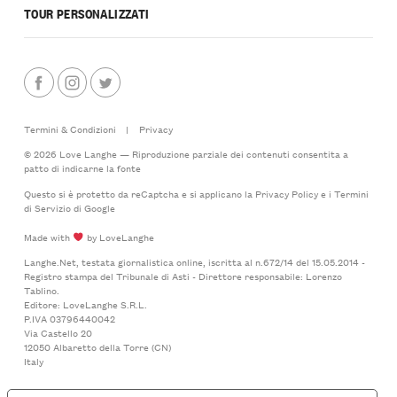
TOUR PERSONALIZZATI
Termini & Condizioni
|
Privacy
© 2026 Love Langhe — Riproduzione parziale dei contenuti consentita a
patto di indicarne la fonte
Questo si è protetto da reCaptcha e si applicano la
Privacy Policy
e i
Termini
di Servizio
di Google
Made with
by LoveLanghe
Langhe.Net, testata giornalistica online, iscritta al n.672/14 del 15.05.2014 -
Registro stampa del Tribunale di Asti - Direttore responsabile: Lorenzo
Tablino.
Editore: LoveLanghe S.R.L.
P.IVA 03796440042
Via Castello 20
12050 Albaretto della Torre (CN)
Italy