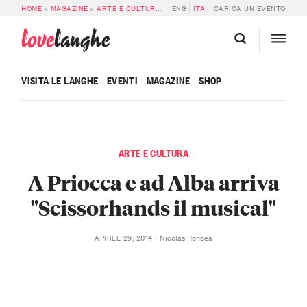
HOME
»
MAGAZINE
»
ARTE E CULTURA
»
A PRIOCCA E AD ALBA ARRIVA “SCIS
ENG
ITA
CARICA UN EVENTO
love
langhe
VISITA LE LANGHE
EVENTI
MAGAZINE
SHOP
ARTE E CULTURA
A Priocca e ad Alba arriva
"Scissorhands il musical"
Nicolas Roncea
APRILE 29, 2014