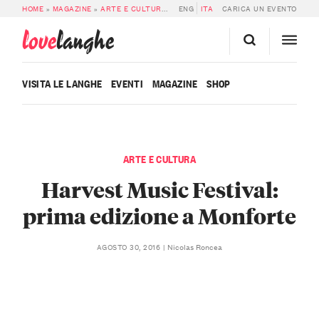
HOME
»
MAGAZINE
»
ARTE E CULTURA
»
HARVEST MUSIC FESTIVAL: PRIMA E
ENG
ITA
CARICA UN EVENTO
love
langhe
VISITA LE LANGHE
EVENTI
MAGAZINE
SHOP
ARTE E CULTURA
Harvest Music Festival:
prima edizione a Monforte
Nicolas Roncea
AGOSTO 30, 2016