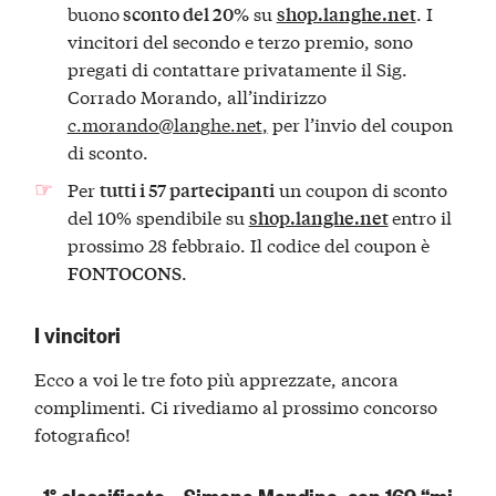
buono
su
. I
sconto del 20%
shop.langhe.net
vincitori del secondo e terzo premio, sono
pregati di contattare privatamente il Sig.
Corrado Morando, all’indirizzo
c.morando@langhe.net
,
per l’invio del coupon
di sconto.
Per
un coupon di sconto
tutti i 57 partecipanti
del 10% spendibile su
entro il
shop.langhe.net
prossimo 28 febbraio. Il codice del coupon è
.
FONTOCONS
I vincitori
Ecco a voi le tre foto più apprezzate, ancora
complimenti. Ci rivediamo al prossimo concorso
fotografico!
1° classificato – Simone Mondino, con 169 “mi