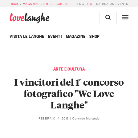
HOME
»
MAGAZINE
»
ARTE E CULTURA
»
I VINCITORI DEL 1° CONCORSO FOTO
ENG
ITA
CARICA UN EVENTO
love
langhe
VISITA LE LANGHE
EVENTI
MAGAZINE
SHOP
ARTE E CULTURA
I vincitori del 1° concorso
fotografico "We Love
Langhe"
Corrado Morando
FEBBRAIO 14, 2013