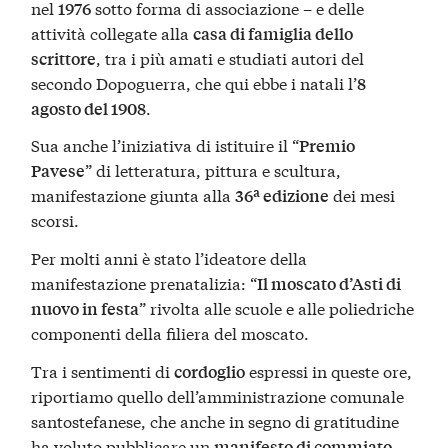
nel
sotto forma di associazione – e delle
1976
attività collegate alla
casa di famiglia dello
, tra i più amati e studiati autori del
scrittore
secondo Dopoguerra, che qui ebbe i natali l’
8
.
agosto del 1908
Sua anche l’iniziativa di istituire il “
Premio
” di letteratura, pittura e scultura,
Pavese
manifestazione giunta alla
dei mesi
36ª edizione
scorsi.
Per molti anni è stato l’ideatore della
manifestazione prenatalizia: “
Il moscato d’Asti di
” rivolta alle scuole e alle poliedriche
nuovo in festa
componenti della filiera del moscato.
Tra i sentimenti di
espressi in queste ore,
cordoglio
riportiamo quello dell’amministrazione comunale
santostefanese, che anche in segno di gratitudine
ha voluto pubblicare un
.
manifesto di commiato