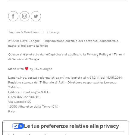
Termini & Condizioni
|
Privacy
© 2026 Love Langhe — Riproduzione parziale dei contenuti consentita a
patto di indicarne la fonte
Questo si è protetto da reCaptcha e si applicano la
Privacy Policy
e i
Termini
di Servizio
di Google
Made with
by LoveLanghe
Langhe.Net, testata giornalistica online, iscritta al n.672/14 del 15.05.2014 -
Registro stampa del Tribunale di Asti - Direttore responsabile: Lorenzo
Tablino.
Editore: LoveLanghe S.R.L.
P.IVA 03796440042
Via Castello 20
12050 Albaretto della Torre (CN)
Italy
Le tue preferenze relative alla privacy