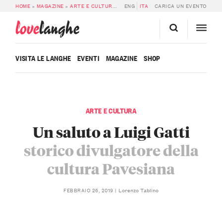
HOME
»
MAGAZINE
»
ARTE E CULTURA
»
UN SALUTO A LUIGI GATTI, STORICO
ENG
ITA
CARICA UN EVENTO
love
langhe
VISITA LE LANGHE
EVENTI
MAGAZINE
SHOP
ARTE E CULTURA
Un saluto a Luigi Gatti
storico divulgatore della
cultura Pavesiana
Lorenzo Tablino
FEBBRAIO 26, 2019