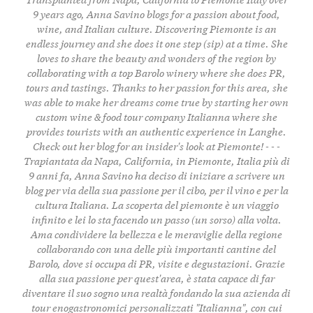
9 years ago, Anna Savino blogs for a passion about food,
wine, and Italian culture. Discovering Piemonte is an
endless journey and she does it one step (sip) at a time. She
loves to share the beauty and wonders of the region by
collaborating with a top Barolo winery where she does PR,
tours and tastings. Thanks to her passion for this area, she
was able to make her dreams come true by starting her own
custom wine & food tour company
Italianna
where she
provides tourists with an authentic experience in Langhe.
Check out her
blog
for an insider's look at Piemonte! - - -
Trapiantata da Napa, California, in Piemonte, Italia più di
9 anni fa, Anna Savino ha deciso di iniziare a scrivere un
blog per via della sua passione per il cibo, per il vino e per la
cultura Italiana. La scoperta del piemonte è un viaggio
infinito e lei lo sta facendo un passo (un sorso) alla volta.
Ama condividere la bellezza e le meraviglie della regione
collaborando con una delle più importanti cantine del
Barolo, dove si occupa di PR, visite e degustazioni. Grazie
alla sua passione per quest'area, è stata capace di far
diventare il suo sogno una realtà fondando la sua
azienda di
tour enogastronomici personalizzati "Italianna"
, con cui