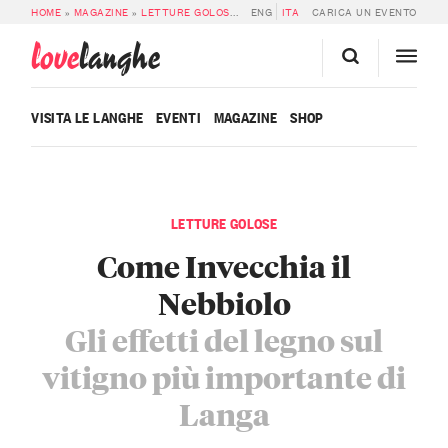
HOME
»
MAGAZINE
»
LETTURE GOLOSE
»
EFFETTI DELL’INVECCHIAMENTO IN 
ENG
ITA
CARICA UN EVENTO
love
langhe
VISITA LE LANGHE
EVENTI
MAGAZINE
SHOP
LETTURE GOLOSE
Come Invecchia il
Nebbiolo
Gli effetti del legno sul
vitigno più importante di
Langa