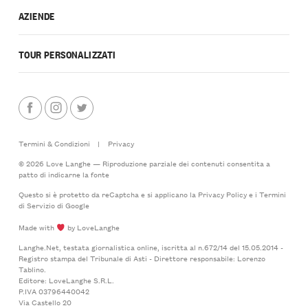
AZIENDE
TOUR PERSONALIZZATI
Termini & Condizioni
|
Privacy
© 2026 Love Langhe — Riproduzione parziale dei contenuti consentita a
patto di indicarne la fonte
Questo si è protetto da reCaptcha e si applicano la
Privacy Policy
e i
Termini
di Servizio
di Google
Made with
by LoveLanghe
Langhe.Net, testata giornalistica online, iscritta al n.672/14 del 15.05.2014 -
Registro stampa del Tribunale di Asti - Direttore responsabile: Lorenzo
Tablino.
Editore: LoveLanghe S.R.L.
P.IVA 03796440042
Via Castello 20