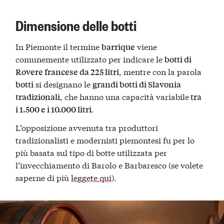
Dimensione delle botti
In Piemonte il termine
viene
barrique
comunemente utilizzato per indicare le
botti di
, mentre con la parola
Rovere francese da 225 litri
si designano le
botti
grandi botti di Slavonia
, che hanno una capacità variabile
tradizionali
tra
.
i 1.500 e i 10.000 litri
L’opposizione avvenuta tra produttori
tradizionalisti e modernisti piemontesi fu per lo
più basata sul tipo di botte utilizzata per
l’invecchiamento di Barolo e Barbaresco (se volete
saperne di più
leggete qui
).