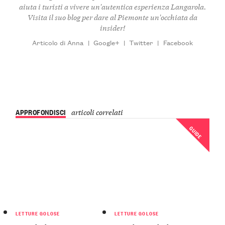
aiuta i turisti a vivere un'autentica esperienza Langarola.
Visita il suo
blog
per dare al Piemonte un'occhiata da
insider!
Articolo di Anna
|
Google+
|
Twitter
|
Facebook
APPROFONDISCI
articoli correlati
GUIDE
LETTURE GOLOSE
LETTURE GOLOSE