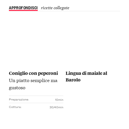
APPROFONDISCI
ricette collegate
Coniglio con peperoni
Lingua di maiale al
Barolo
Un piatto semplice ma
gustoso
Preparazione:
10min
Cottura:
30/40min