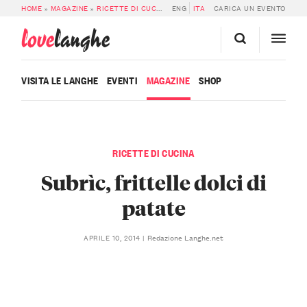
HOME
»
MAGAZINE
»
RICETTE DI CUCINA
»
ENG
SUBRÌC, FRITTELLE DOLCI DI PATA
ITA
CARICA UN EVENTO
love
langhe
VISITA LE LANGHE
EVENTI
MAGAZINE
SHOP
RICETTE DI CUCINA
Subrìc, frittelle dolci di
patate
Redazione Langhe.net
APRILE 10, 2014