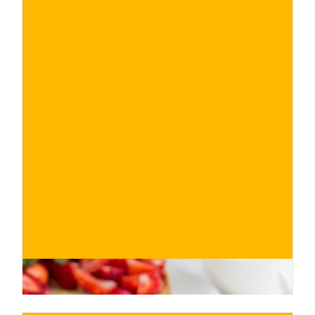
€
ACQUISTA ORA
/ per