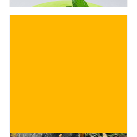
€
ACQUISTA ORA
/ per