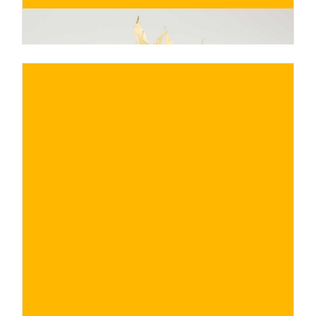
€
ACQUISTA ORA
/ per