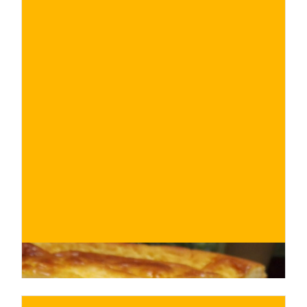
€
ACQUISTA ORA
/ per