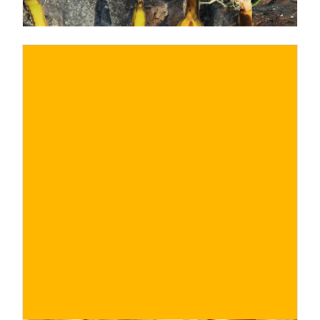
€
ACQUISTA ORA
/ per