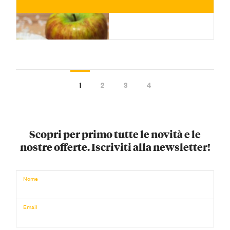
1
2
3
4
Scopri per primo tutte le novità e le
nostre offerte. Iscriviti alla newsletter!
€
Nome
ACQUISTA ORA
/ per
Email