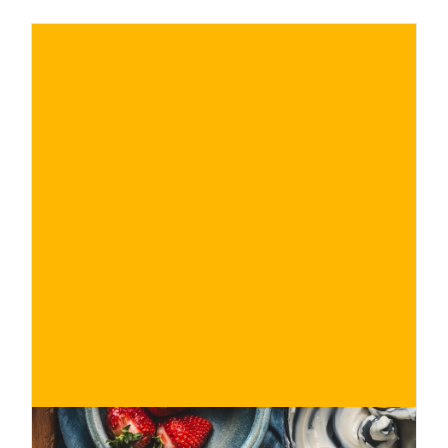
€
ACQUISTA ORA
/ per