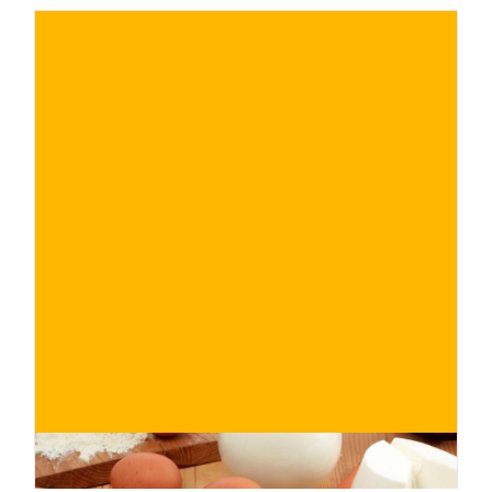
€
ACQUISTA ORA
/ per