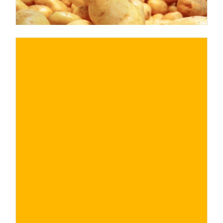
€
ACQUISTA ORA
/ per