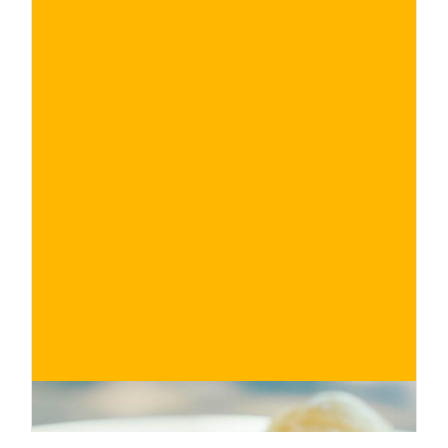
€
ACQUISTA ORA
/ per