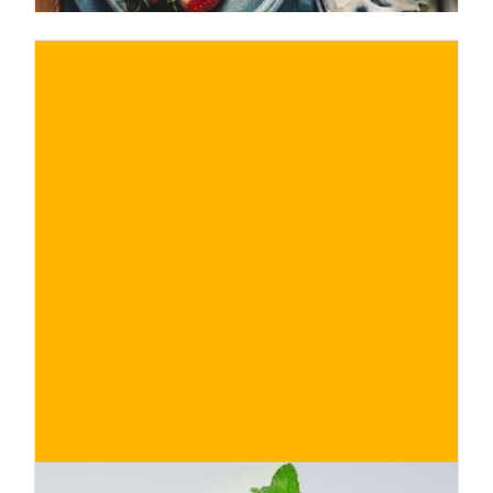
€
ACQUISTA ORA
/ per