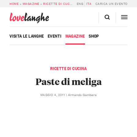
HOME
»
MAGAZINE
»
RICETTE DI CUCINA
»
ENG
PASTE DI MELIGA
ITA
CARICA UN EVENTO
love
langhe
VISITA LE LANGHE
EVENTI
MAGAZINE
SHOP
RICETTE DI CUCINA
Paste di meliga
Armando Gambera
MAGGIO 4, 2011