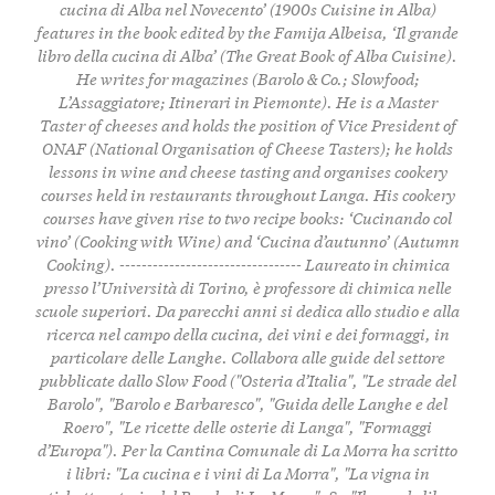
cucina di Alba nel Novecento’ (1900s Cuisine in Alba)
features in the book edited by the Famija Albeisa, ‘Il grande
libro della cucina di Alba’ (The Great Book of Alba Cuisine).
He writes for magazines (Barolo & Co.; Slowfood;
L’Assaggiatore; Itinerari in Piemonte). He is a Master
Taster of cheeses and holds the position of Vice President of
ONAF (National Organisation of Cheese Tasters); he holds
lessons in wine and cheese tasting and organises cookery
courses held in restaurants throughout Langa. His cookery
courses have given rise to two recipe books: ‘Cucinando col
vino’ (Cooking with Wine) and ‘Cucina d’autunno’ (Autumn
Cooking). --------------------------------- Laureato in chimica
presso l’Università di Torino, è professore di chimica nelle
scuole superiori. Da parecchi anni si dedica allo studio e alla
ricerca nel campo della cucina, dei vini e dei formaggi, in
particolare delle Langhe. Collabora alle guide del settore
pubblicate dallo Slow Food ("Osteria d’Italia", "Le strade del
Barolo", "Barolo e Barbaresco", "Guida delle Langhe e del
Roero", "Le ricette delle osterie di Langa", "Formaggi
d’Europa"). Per la Cantina Comunale di La Morra ha scritto
i libri: "La cucina e i vini di La Morra", "La vigna in