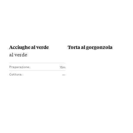
Acciughe al verde
Torta al gorgonzola
al verde
Preparazione:
15m
Cottura:
—