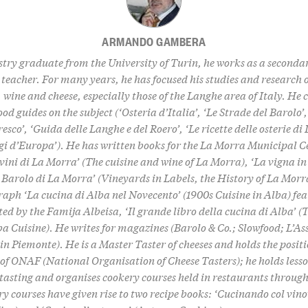
ARMANDO GAMBERA
try graduate from the University of Turin, he works as a seconda
teacher. For many years, he has focused his studies and research o
, wine and cheese, especially those of the Langhe area of Italy. He 
ood guides on the subject (‘Osteria d’Italia’, ‘Le Strade del Barolo’,
sco’, ‘Guida delle Langhe e del Roero’, ‘Le ricette delle osterie di
i d’Europa’). He has written books for the La Morra Municipal Ce
 vini di La Morra’ (The cuisine and wine of La Morra), ‘La vigna in
l Barolo di La Morra’ (Vineyards in Labels, the History of La Morr
ph ‘La cucina di Alba nel Novecento’ (1900s Cuisine in Alba) fea
ted by the Famija Albeisa, ‘Il grande libro della cucina di Alba’ (
ba Cuisine). He writes for magazines (Barolo & Co.; Slowfood; L’As
 in Piemonte). He is a Master Taster of cheeses and holds the positi
 of ONAF (National Organisation of Cheese Tasters); he holds lesso
 tasting and organises cookery courses held in restaurants throug
y courses have given rise to two recipe books: ‘Cucinando col vin