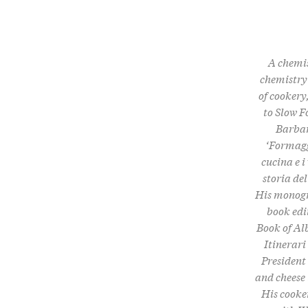
A chemis
chemistry 
of cookery
to Slow F
Barbare
‘Formagg
cucina e i
storia de
His monogra
book edi
Book of Al
Itinerari
President
and cheese
His cooker