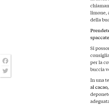
chiamano
limone, a
della bu
Prendete
spaccate
Si posso
consiglia
per la co
Facebook
buccia v
Twitter
In una t
al cacao,
deponete
adeguata