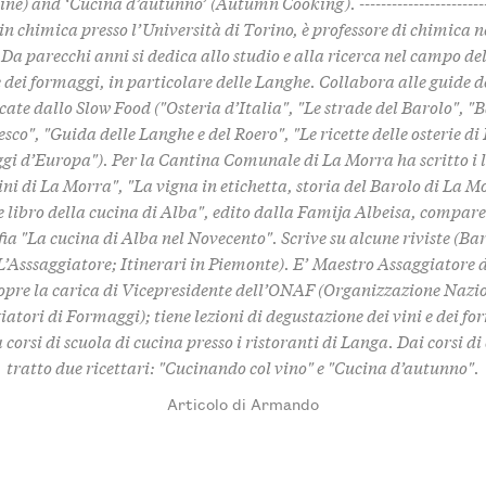
ne) and ‘Cucina d’autunno’ (Autumn Cooking). -------------------------
n chimica presso l’Università di Torino, è professore di chimica n
 Da parecchi anni si dedica allo studio e alla ricerca nel campo de
e dei formaggi, in particolare delle Langhe. Collabora alle guide d
cate dallo Slow Food ("Osteria d’Italia", "Le strade del Barolo", "B
sco", "Guida delle Langhe e del Roero", "Le ricette delle osterie di
i d’Europa"). Per la Cantina Comunale di La Morra ha scritto i l
vini di La Morra", "La vigna in etichetta, storia del Barolo di La Mo
 libro della cucina di Alba", edito dalla Famija Albeisa, compare
a "La cucina di Alba nel Novecento". Scrive su alcune riviste (Bar
L’Asssaggiatore; Itinerari in Piemonte). E’ Maestro Assaggiatore 
copre la carica di Vicepresidente dell’ONAF (Organizzazione Nazi
atori di Formaggi); tiene lezioni di degustazione dei vini e dei f
corsi di scuola di cucina presso i ristoranti di Langa. Dai corsi d
tratto due ricettari: "Cucinando col vino" e "Cucina d’autunno".
Articolo di Armando