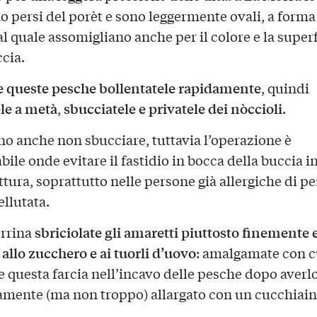
 persi del porèt e sono leggermente ovali, a forma
l quale assomigliano anche per il colore e la superf
ccia.
 queste pesche bollentatele rapidamente
, quindi
le a metà
sbucciatele e privatele dei nòccioli
,
.
no anche non sbucciare, tuttavia l’operazione è
bile onde evitare il fastidio in bocca della buccia i
ttura, soprattutto nelle persone già allergiche di per
ellutata.
sbriciolate gli amaretti piuttosto finemente e
errina
 allo zucchero e ai tuorli d’uovo
: amalgamate con c
 questa farcia nell’incavo delle pesche dopo averl
mente (ma non troppo) allargato con un cucchiain