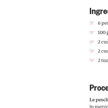
Ingre
6 pe
100 
2 cu
2 cu
2 tu
Proc
Le pesch
in mezzo