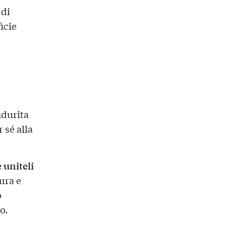
 di
icie
ndurita
 sé alla
 uniteli
ura e
o
o.