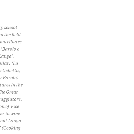
ry school
n the field
contributes
 ‘Barolo e
 Langa’,
llar: ‘La
 etichetta,
a Barolo).
tures in the
The Great
saggiatore;
on of Vice
ns in wine
hout Langa.
o’ (Cooking