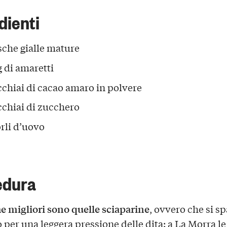
dienti
sche gialle mature
g di amaretti
cchiai di cacao amaro in polvere
cchiai di zucchero
orli d’uovo
edura
e migliori sono quelle sciaparine
, ovvero che si s
 per una leggera pressione delle dita: a La Morra le