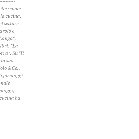
--------
elle scuole
lla cucina,
el settore
arolo e
 Langa",
ibri: "La
rra". Su "Il
 la sua
olo & Co.;
di formaggi
onale
ormaggi,
i cucina ha