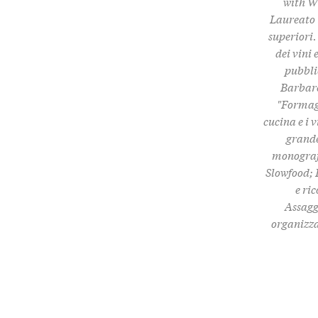
with Wi
Laureato i
superiori.
dei vini 
pubbli
Barbare
"Formagg
cucina e i 
grande
monografi
Slowfood; 
e ri
Assaggi
organizza 