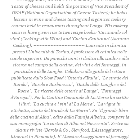
Taster of cheeses and holds the position of Vice President of
ONAF (National Organisation of Cheese Tasters); he holds
lessons in wine and cheese tasting and organises cookery
courses held in restaurants throughout Langa. His cookery
courses have given rise to two recipe books: ‘Cucinando col
vino’ (Cooking with Wine) and ‘Cucina d’autunno’ (Autumn
Cooking). --------------------------------- Laureato in chimica
presso l’Università di Torino, è professore di chimica nelle
scuole superiori. Da parecchi anni si dedica allo studio e alla
ricerca nel campo della cucina, dei vini e dei formaggi, in
particolare delle Langhe. Collabora alle guide del settore
pubblicate dallo Slow Food ("Osteria d’Italia", "Le strade del
Barolo", "Barolo e Barbaresco", "Guida delle Langhe e del
Roero", "Le ricette delle osterie di Langa", "Formaggi
d’Europa"). Per la Cantina Comunale di La Morra ha scritto
i libri: "La cucina e i vini di La Morra", "La vigna in
etichetta, storia del Barolo di La Morra". Su "Il grande libro
della cucina di Alba", edito dalla Famija Albeisa, compare la
sua monografia "La cucina di Alba nel Novecento". Scrive su
alcune riviste (Barolo & Co.; Slowfood; L’Asssaggiatore;
Itinerari in Piemonte). E’ Maestro Assaggiatore di formaggi