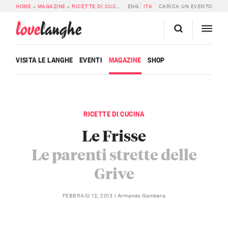
HOME
»
MAGAZINE
»
RICETTE DI CUCINA
»
ENG
FRISSE
ITA
CARICA UN EVENTO
love
langhe
VISITA LE LANGHE
EVENTI
MAGAZINE
SHOP
RICETTE DI CUCINA
Le Frisse
Le parenti strette delle
Grive
Armando Gambera
FEBBRAIO 12, 2013