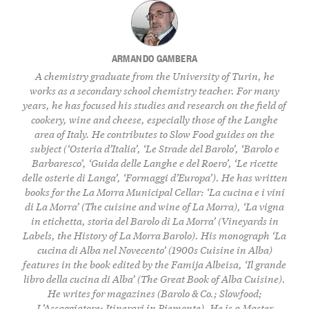
ARMANDO GAMBERA
A chemistry graduate from the University of Turin, he
works as a secondary school chemistry teacher. For many
years, he has focused his studies and research on the field of
cookery, wine and cheese, especially those of the Langhe
area of Italy. He contributes to Slow Food guides on the
subject (‘Osteria d’Italia’, ‘Le Strade del Barolo’, ‘Barolo e
Barbaresco’, ‘Guida delle Langhe e del Roero’, ‘Le ricette
delle osterie di Langa’, ‘Formaggi d’Europa’). He has written
books for the La Morra Municipal Cellar: ‘La cucina e i vini
di La Morra’ (The cuisine and wine of La Morra), ‘La vigna
in etichetta, storia del Barolo di La Morra’ (Vineyards in
Labels, the History of La Morra Barolo). His monograph ‘La
cucina di Alba nel Novecento’ (1900s Cuisine in Alba)
features in the book edited by the Famija Albeisa, ‘Il grande
libro della cucina di Alba’ (The Great Book of Alba Cuisine).
He writes for magazines (Barolo & Co.; Slowfood;
L’Assaggiatore; Itinerari in Piemonte). He is a Master