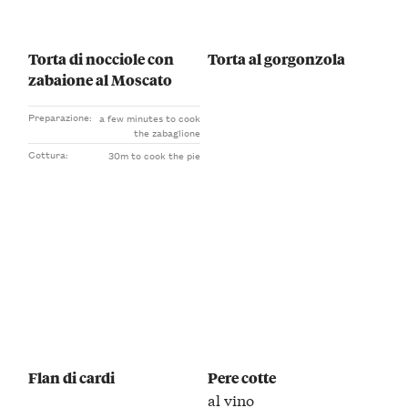
Torta di nocciole con
Torta al gorgonzola
zabaione al Moscato
Preparazione:
a few minutes to cook
the zabaglione
Cottura:
30m to cook the pie
Flan di cardi
Pere cotte
al vino