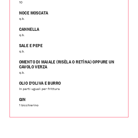
10
NOCE MOSCATA
q.b.
CANNELLA
q.b.
SALE E PEPE
q.b.
OMENTO DI MAIALE (RISÈLA O RETÌNA) OPPURE UN
CAVOLO VERZA
q.b.
OLIO D’OLIVA E BURRO
In parti uguali per frittura
GIN
1 bicchierino