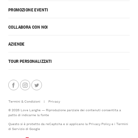
PROMOZIONE EVENTI
COLLABORA CON NOI
AZIENDE
TOUR PERSONALIZZATI
Termini & Condizioni
|
Privacy
© 2026 Love Langhe — Riproduzione parziale dei contenuti consentita a
patto di indicarne la fonte
Questo si è protetto da reCaptcha e si applicano la
Privacy Policy
e i
Termini
di Servizio
di Google