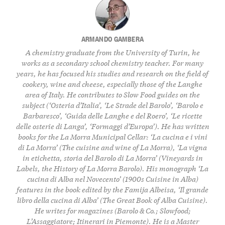
ARMANDO GAMBERA
A chemistry graduate from the University of Turin, he
works as a secondary school chemistry teacher. For many
years, he has focused his studies and research on the field of
cookery, wine and cheese, especially those of the Langhe
area of Italy. He contributes to Slow Food guides on the
subject (‘Osteria d’Italia’, ‘Le Strade del Barolo’, ‘Barolo e
Barbaresco’, ‘Guida delle Langhe e del Roero’, ‘Le ricette
delle osterie di Langa’, ‘Formaggi d’Europa’). He has written
books for the La Morra Municipal Cellar: ‘La cucina e i vini
di La Morra’ (The cuisine and wine of La Morra), ‘La vigna
in etichetta, storia del Barolo di La Morra’ (Vineyards in
Labels, the History of La Morra Barolo). His monograph ‘La
cucina di Alba nel Novecento’ (1900s Cuisine in Alba)
features in the book edited by the Famija Albeisa, ‘Il grande
libro della cucina di Alba’ (The Great Book of Alba Cuisine).
He writes for magazines (Barolo & Co.; Slowfood;
L’Assaggiatore; Itinerari in Piemonte). He is a Master