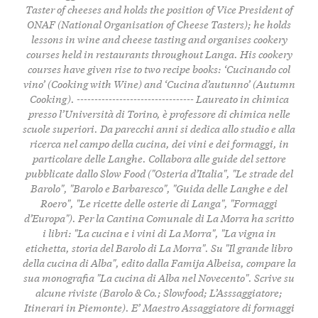
Taster of cheeses and holds the position of Vice President of
ONAF (National Organisation of Cheese Tasters); he holds
lessons in wine and cheese tasting and organises cookery
courses held in restaurants throughout Langa. His cookery
courses have given rise to two recipe books: ‘Cucinando col
vino’ (Cooking with Wine) and ‘Cucina d’autunno’ (Autumn
Cooking). --------------------------------- Laureato in chimica
presso l’Università di Torino, è professore di chimica nelle
scuole superiori. Da parecchi anni si dedica allo studio e alla
ricerca nel campo della cucina, dei vini e dei formaggi, in
particolare delle Langhe. Collabora alle guide del settore
pubblicate dallo Slow Food ("Osteria d’Italia", "Le strade del
Barolo", "Barolo e Barbaresco", "Guida delle Langhe e del
Roero", "Le ricette delle osterie di Langa", "Formaggi
d’Europa"). Per la Cantina Comunale di La Morra ha scritto
i libri: "La cucina e i vini di La Morra", "La vigna in
etichetta, storia del Barolo di La Morra". Su "Il grande libro
della cucina di Alba", edito dalla Famija Albeisa, compare la
sua monografia "La cucina di Alba nel Novecento". Scrive su
alcune riviste (Barolo & Co.; Slowfood; L’Asssaggiatore;
Itinerari in Piemonte). E’ Maestro Assaggiatore di formaggi