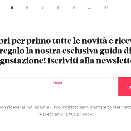
5
6
7
8
9
…
47
ri per primo tutte le novità e rice
regalo la nostra esclusiva guida d
gustazione! Iscriviti alla newslett
Email
Non riceverai mai spam e il tuo indirizzo sarà mantenuto riservato
Rispettiamo la tua privacy.