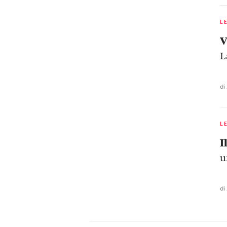
L
V
L
di
L
I
u
di