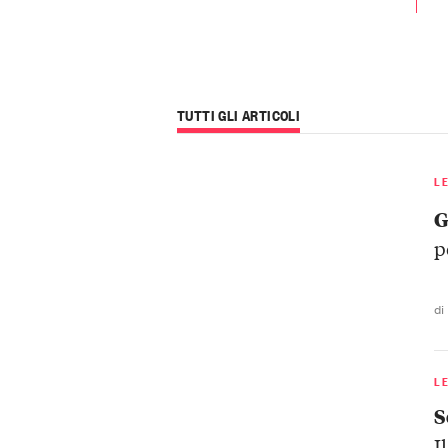
TUTTI GLI ARTICOLI
L
G
p
di
L
S
I