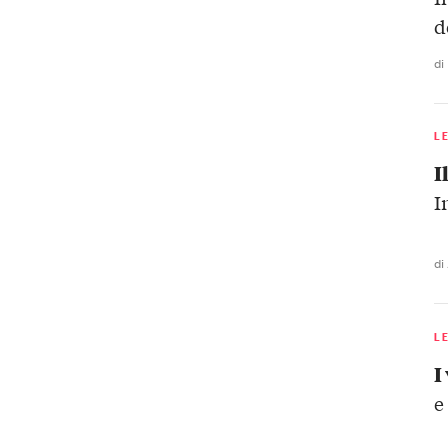
d
di
L
I
I
di
L
I
e