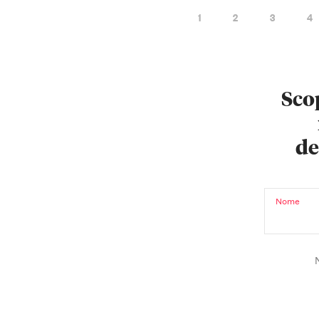
1
2
3
4
Scop
de
Nome