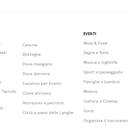
EVENTI
x
Wine & Food
Cascine
zati
Sagre e fiere
Botteghe
Musica e nightlife
Dove mangiare
à
Sport e passeggiate
Dove dormire
a
Famiglie e bambini
Location per Eventi
l Tartufo
Mostre
Come arrivare
Cultura e Cinema
Attrazioni e percorsi
ni
Corsi
Città e paesi delle Langhe
Organizza il tuo event