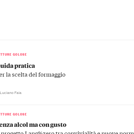
ETTURE GOLOSE
uida pratica
er la scelta del formaggio
 Luciano Faia
ETTURE GOLOSE
enza alcol ma con gusto
l progetto Lang%zero tra convivialità e nuove nor