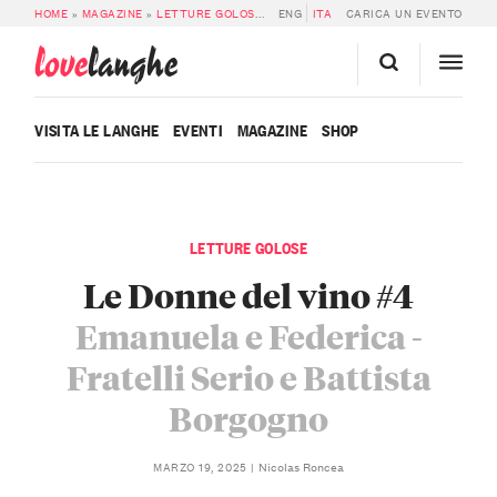
HOME
»
MAGAZINE
»
LETTURE GOLOSE
»
LE DONNE DEL VINO #4 EMANUELA E
ENG
ITA
CARICA UN EVENTO
love
langhe
VISITA LE LANGHE
EVENTI
MAGAZINE
SHOP
LETTURE GOLOSE
Le Donne del vino #4
Emanuela e Federica -
Fratelli Serio e Battista
Borgogno
Nicolas Roncea
MARZO 19, 2025