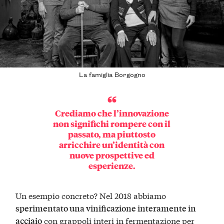
La famiglia Borgogno
Crediamo che l’innovazione
non significhi rompere con il
passato, ma piuttosto
arricchire un’identità
con
nuove
prospettive
ed
esperienze
.
Un esempio concreto? Nel 2018 abbiamo
sperimentato una vinificazione interamente in
con grappoli interi in fermentazione per
acciaio