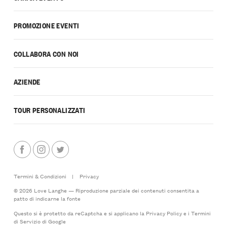
PROMOZIONE EVENTI
COLLABORA CON NOI
AZIENDE
TOUR PERSONALIZZATI
Termini & Condizioni
|
Privacy
© 2026 Love Langhe — Riproduzione parziale dei contenuti consentita a
patto di indicarne la fonte
Questo si è protetto da reCaptcha e si applicano la
Privacy Policy
e i
Termini
di Servizio
di Google