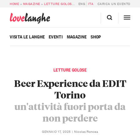
HOME
»
MAGAZINE
»
LETTURE GOLOSE
»
BEER EXPERIENCE DA EDIT TORINO: 
ENG
ITA
CARICA UN EVENTO
love
langhe
VISITA LE LANGHE
EVENTI
MAGAZINE
SHOP
LETTURE GOLOSE
Beer Experience da EDIT
Torino
un'attività fuori porta da
non perdere
Nicolas Roncea
GENNAIO 17, 2025