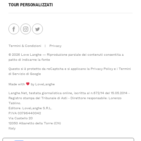
TOUR PERSONALIZZATI
Termini & Condizioni
|
Privacy
© 2026 Love Langhe — Riproduzione parziale dei contenuti consentita a
patto di indicarne la fonte
Questo si è protetto da reCaptcha e si applicano la
Privacy Policy
e i
Termini
di Servizio
di Google
Made with
by LoveLanghe
Langhe.Net, testata giornalistica online, iscritta al n.672/14 del 15.05.2014 -
Registro stampa del Tribunale di Asti - Direttore responsabile: Lorenzo
Tablino.
Editore: LoveLanghe S.R.L.
P.IVA 03796440042
Via Castello 20
12050 Albaretto della Torre (CN)
Italy