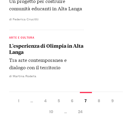
Un progetto per costruire
comunità educanti in Alta Langa
di Federica Crucitti
ARTE E CULTURA
L'esperienza di Olimpia in Alta
Langa
Tra arte contemporanea e
dialogo con il territorio
di Martina Rodella
1
…
4
5
6
7
8
9
10
…
24