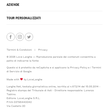
AZIENDE
TOUR PERSONALIZZATI
Termini & Condizioni
|
Privacy
© 2026 Love Langhe — Riproduzione parziale dei contenuti consentita a
patto di indicarne la fonte
Questo si è protetto da reCaptcha e si applicano la
Privacy Policy
e i
Termini
di Servizio
di Google
Made with
by LoveLanghe
Langhe.Net, testata giornalistica online, iscritta al n.672/14 del 15.05.2014 -
Registro stampa del Tribunale di Asti - Direttore responsabile: Lorenzo
Tablino.
Editore: LoveLanghe S.R.L.
P.IVA 03796440042
Via Castello 20