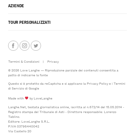
AZIENDE
TOUR PERSONALIZZATI
Termini & Condizioni
|
Privacy
© 2026 Love Langhe — Riproduzione parziale dei contenuti consentita a
patto di indicarne la fonte
Questo si è protetto da reCaptcha e si applicano la
Privacy Policy
e i
Termini
di Servizio
di Google
Made with
by LoveLanghe
Langhe.Net, testata giornalistica online, iscritta al n.672/14 del 15.05.2014 -
Registro stampa del Tribunale di Asti - Direttore responsabile: Lorenzo
Tablino.
Editore: LoveLanghe S.R.L.
P.IVA 03796440042
Via Castello 20