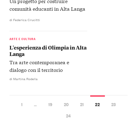
Un progetto per costruire
comunità educanti in Alta Langa
di Federica Crucitti
ARTE E CULTURA
L'esperienza di Olimpia in Alta
Langa
Tra arte contemporanea e
dialogo con il territorio
di Martina Rodella
1
…
19
20
21
22
23
24