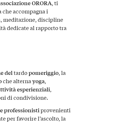
associazione ORORA
, ti
va che accompagna i
a, meditazione, discipline
ità dedicate al rapporto tra
he del
pomeriggio
tardo
, la
o
yoga
che alterna
,
ttività esperienziali
,
i di condivisione.
e professionisti
provenienti
e per favorire l’ascolto, la