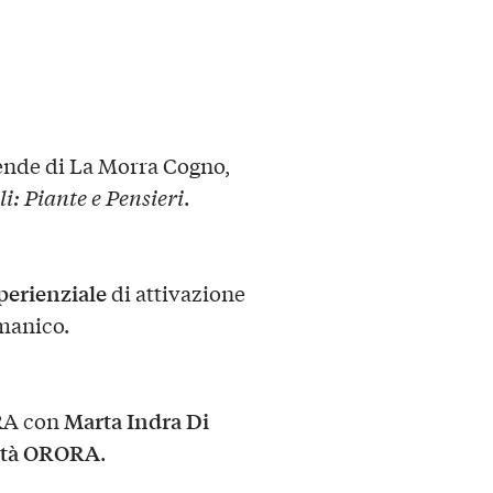
iende di La Morra Cogno,
li: Piante e Pensieri
.
perienziale
di attivazione
amanico.
Marta Indra Di
RA con
tà ORORA
.