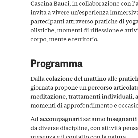
Cascina Bauci
, in collaborazione con l’
invita a vivere un’esperienza immersi
partecipanti attraverso pratiche di yog
olistiche, momenti di riflessione e attiv
corpo, mente e territorio.
Programma
colazione del mattino
pratic
Dalla
alle
percorso articolat
giornata propone un
meditazione
trattamenti individuali
a
,
,
momenti di approfondimento e occasion
accompagnarti
insegnanti 
Ad
saranno
da diverse discipline, con attività pensat
presenza e il contatto con la natura.