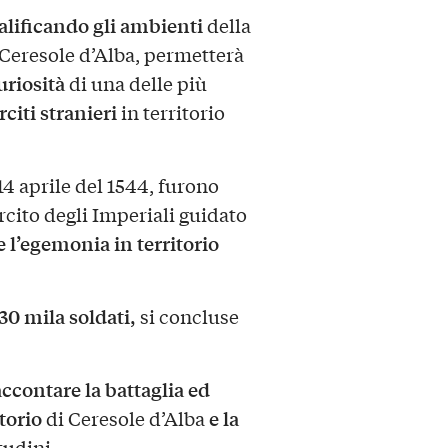
alificando gli ambienti
della
Ceresole d’Alba, permetterà
uriosità
di una delle più
citi stranieri
in territorio
 14 aprile del 1544, furono
ercito degli Imperiali guidato
e l’egemonia in territorio
30 mila soldati,
si concluse
ccontare la battaglia ed
itorio
e la
di Ceresole d’Alba
tudini.