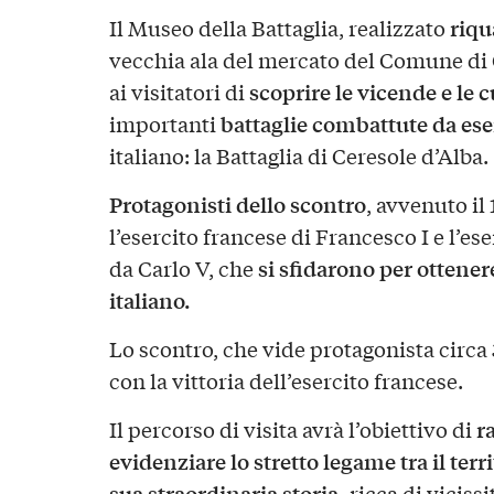
riqu
Il Museo della Battaglia, realizzato
vecchia ala del mercato del Comune di 
scoprire le vicende e le c
ai visitatori di
battaglie combattute da eser
importanti
italiano: la Battaglia di Ceresole d’Alba.
Protagonisti dello scontro
, avvenuto il
l’esercito francese di Francesco I e l’es
si sfidarono per ottener
da Carlo V, che
italiano.
Lo scontro, che vide protagonista circa
con la vittoria dell’esercito francese.
ra
Il percorso di visita avrà l’obiettivo di
evidenziare lo stretto legame tra il terr
sua straordinaria storia,
ricca di vicissi