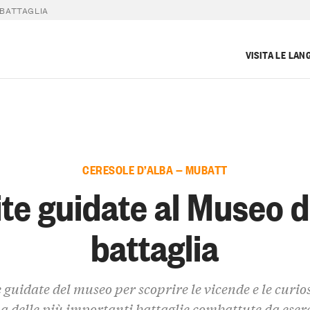
 BATTAGLIA
VISITA LE LAN
CERESOLE D’ALBA — MUBATT
ite guidate al Museo d
battaglia
e guidate del museo per scoprire le vicende e le curios
a delle più importanti battaglie combattute da eserc