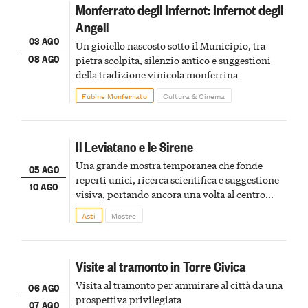
Monferrato degli Infernot: Infernot degli
Angeli
03 AGO
Un gioiello nascosto sotto il Municipio, tra
08 AGO
pietra scolpita, silenzio antico e suggestioni
della tradizione vinicola monferrina
Fubine Monferrato
Cultura & Cinema
Il Leviatano e le Sirene
Una grande mostra temporanea che fonde
05 AGO
reperti unici, ricerca scientifica e suggestione
10 AGO
visiva, portando ancora una volta al centro
della scena le meraviglie del passato astigiano
Asti
Mostre
Visite al tramonto in Torre Civica
Visita al tramonto per ammirare al città da una
06 AGO
prospettiva privilegiata
07 AGO