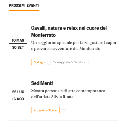
PROSSIMI EVENTI
Cavalli, natura e relax nel cuore del
Monferrato
10 MAG
Un soggiorno speciale per farvi gustare i sapori
30 SET
e provare le avventure del Monferrato
Bistagno
Passeggiate & Outdoor
SediMenti
Mostra personale di arte contemporanea
22 LUG
dell'artista Silvia Ruata
16 AGO
Albaretto Torre