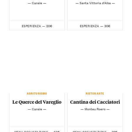
— Canale —
— Santa Vittoria d’Alba —
20€
30€
ESPERIENZA —
ESPERIENZA —
AGRITURISMO
RISTORANTE
Le Querce del Vareglio
Cantina dei Cacciatori
— Canale —
— Monteu Roero —
40€
38€
MENU DEGUSTAZIONE —
MENU DEGUSTAZIONE —