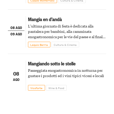
Casale Monferrato
Cultura & Cinema
Mangia en d’andà
L'ultima giornata di festa è dedicata alla
08 AGO
pantalera per bambini, alla camminata
09 AGO
enogastronomica per le vie del paese e al finale
pirotecnico
Lequio Berria
Cultura & Cinema
Mangiando sotto le stelle
Passeggiata enogastronomica in notturna per
08
gustare i prodotti ed i vini tipici vicesi e locali
AGO
Vicoforte
Wine & Food