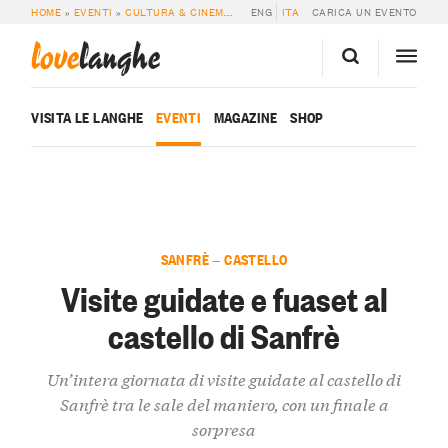
HOME
»
EVENTI
»
CULTURA & CINEMA
»
VISITE GUIDATE E FUASET AL CASTEL
ENG
ITA
CARICA UN EVENTO
love
langhe
VISITA LE LANGHE
EVENTI
MAGAZINE
SHOP
SANFRÈ — CASTELLO
Visite guidate e fuaset al
castello di Sanfrè
Un’intera giornata di visite guidate al castello di
Sanfrè tra le sale del maniero, con un finale a
sorpresa