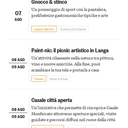
Gnocco & stinco
Un pomeriggio di sport con la pantalera,
07
prelibatezze gastronomiche tipiche e arte
AGO
Lequio Berria
Cultura & Cinema
Paint-nic: il picnic artistico in Langa
Un'attività rilassante nella natura tra pittura,
08 AGO
vino e nuove amicizie. Alla fine, puoi
09 AGO
scambiare la tua tela o portarla a casa
Treiso
Wine & Food
Casale città aperta
Un’iniziativa che permette di riscoprire Casale
08 AGO
Monferrato attraverso aperture speciali, visite
09 AGO
guidate e percorsi diffusi nel cuore della città