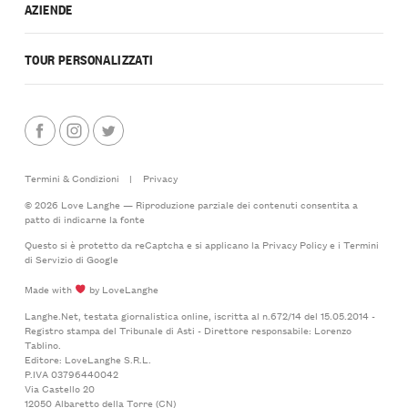
AZIENDE
TOUR PERSONALIZZATI
Termini & Condizioni
|
Privacy
© 2026 Love Langhe — Riproduzione parziale dei contenuti consentita a
patto di indicarne la fonte
Questo si è protetto da reCaptcha e si applicano la
Privacy Policy
e i
Termini
di Servizio
di Google
Made with
by LoveLanghe
Langhe.Net, testata giornalistica online, iscritta al n.672/14 del 15.05.2014 -
Registro stampa del Tribunale di Asti - Direttore responsabile: Lorenzo
Tablino.
Editore: LoveLanghe S.R.L.
P.IVA 03796440042
Via Castello 20
12050 Albaretto della Torre (CN)